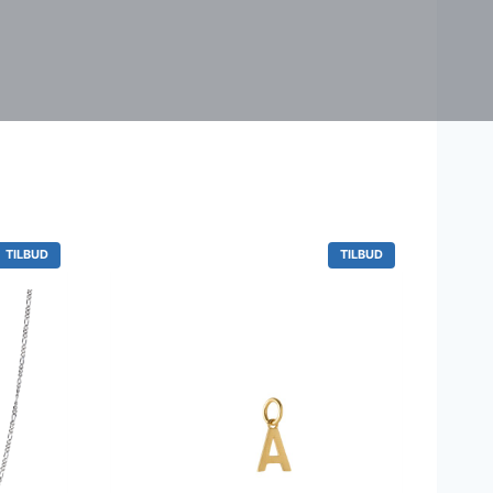
V
V
TILBUD
TILBUD
A
A
R
R
E
E
P
P
Å
Å
T
T
I
I
L
L
B
B
U
U
D
D