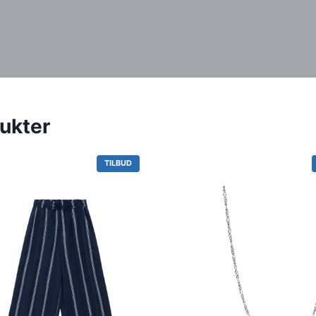
ukter
V
TILBUD
A
R
E
P
Å
T
I
L
B
U
D