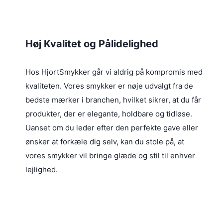
r
i
r
i
s
:
s
v
2
v
a
2
a
r
5
Høj Kvalitet og Pålidelighed
r
:
:
4
k
5
r
Hos HjortSmykker går vi aldrig på kompromis med
0
.
.
kvaliteten. Vores smykker er nøje udvalgt fra de
k
k
r
bedste mærker i branchen, hvilket sikrer, at du får
r
.
.
produkter, der er elegante, holdbare og tidløse.
.
.
Uanset om du leder efter den perfekte gave eller
ønsker at forkæle dig selv, kan du stole på, at
vores smykker vil bringe glæde og stil til enhver
lejlighed.