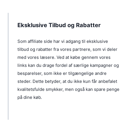
e
i
r
r
s
:
:
v
2
4
a
8
5
r
0
Eksklusive Tilbud og Rabatter
0
:
6
k
8
k
9
r
9
r
Som affiliate side har vi adgang til eksklusive
9
.
9
.
.
tilbud og rabatter fra vores partnere, som vi deler
.
k
r
med vores læsere. Ved at købe gennem vores
.
links kan du drage fordel af særlige kampagner og
.
besparelser, som ikke er tilgængelige andre
steder. Dette betyder, at du ikke kun får anbefalet
kvalitetsfulde smykker, men også kan spare penge
på dine køb.