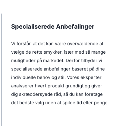
i
r
s
:
v
1
a
5
r
0
Specialiserede Anbefalinger
:
3
k
0
r
Vi forstår, at det kan være overvældende at
0
.
.
vælge de rette smykker, især med så mange
k
r
muligheder på markedet. Derfor tilbyder vi
.
specialiserede anbefalinger baseret på dine
.
individuelle behov og stil. Vores eksperter
analyserer hvert produkt grundigt og giver
dig skræddersyede råd, så du kan foretage
det bedste valg uden at spilde tid eller penge.