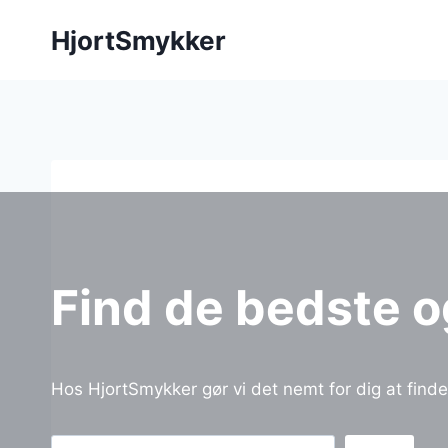
Fortsæt
HjortSmykker
til
indhold
Find de bedste 
Hos HjortSmykker gør vi det nemt for dig at find
Søg