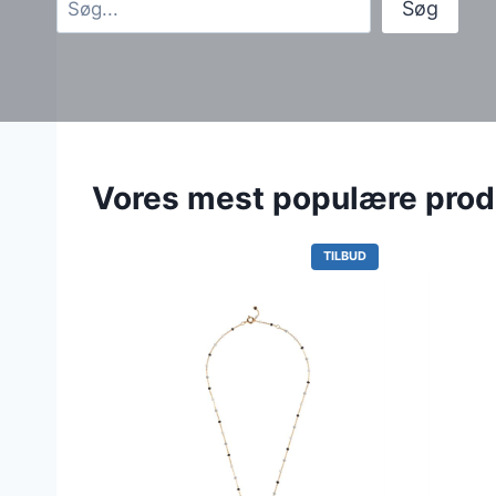
Søg
Vores mest populære prod
V
TILBUD
A
R
E
P
Å
T
I
L
B
U
D