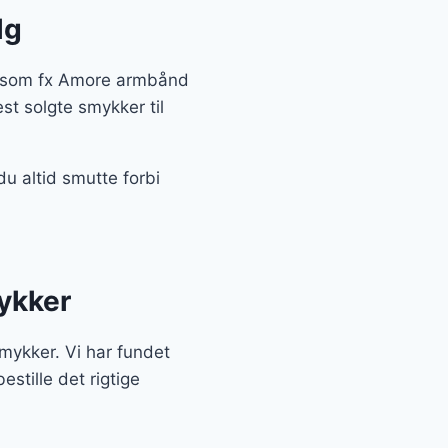
lg
er som fx Amore armbånd
st solgte smykker til
u altid smutte forbi
ykker
Smykker. Vi har fundet
stille det rigtige