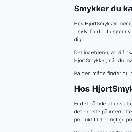
Smykker du ka
Hos HjortSmykker mener 
– sølv. Derfor forsøger 
dig.
Det indebærer, at vi fin
HjortSmykker, når du ma
På den måde finder du 
Hos HjortSmyk
Er det på tide at udskif
det bedste på internette
produkt til den rigtige pri