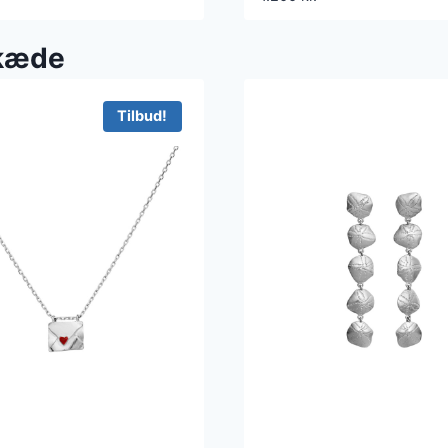
 kæde
Tilbud!