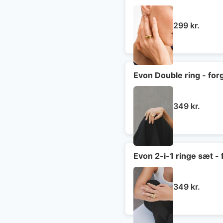
299
kr.
Evon Double ring - for
349
kr.
Evon 2-i-1 ringe sæt - 
349
kr.