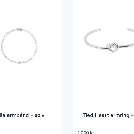
ia armbånd – sølv
Tied Heart armring –
1.200
kr.