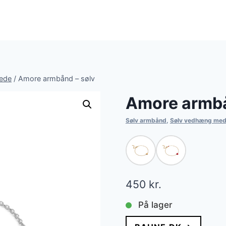
æde
/
Amore armbånd – sølv
Amore armbå
Sølv armbånd
,
Sølv vedhæng me
450
kr.
På lager