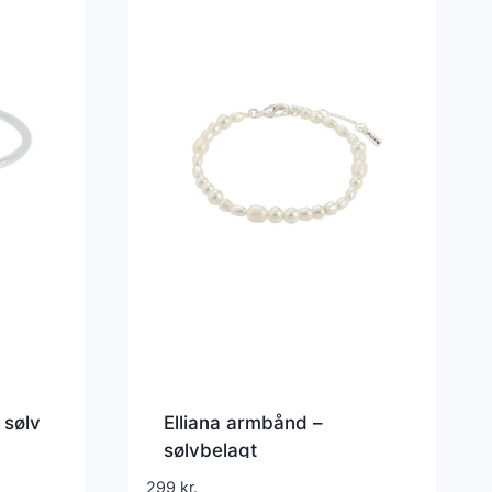
 sølv
Elliana armbånd –
sølvbelagt
299
kr.