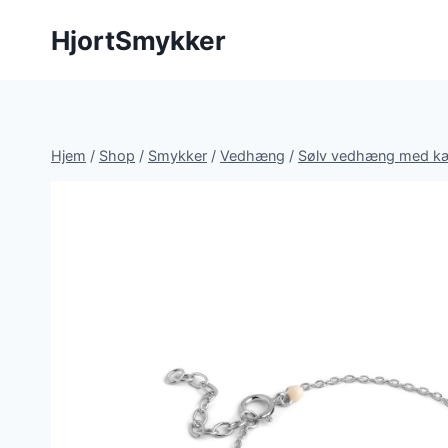
Fortsæt
HjortSmykker
til
indhold
Hjem
/
Shop
/
Smykker
/
Vedhæng
/
Sølv vedhæng med k