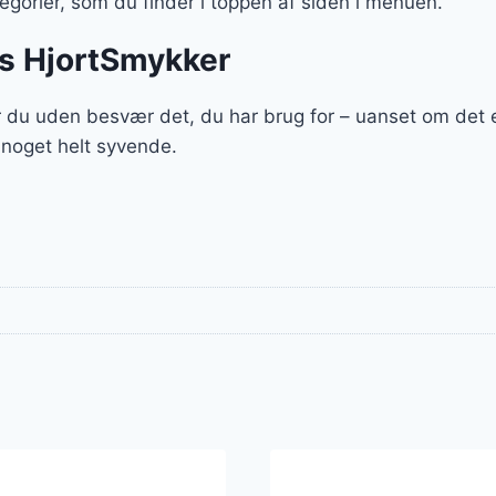
gorier, som du finder i toppen af siden i menuen.
os HjortSmykker
 du uden besvær det, du har brug for – uanset om det e
 noget helt syvende.