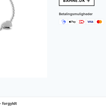
BAHNE.DK →
Betalingsmuligheder
- forgyldt