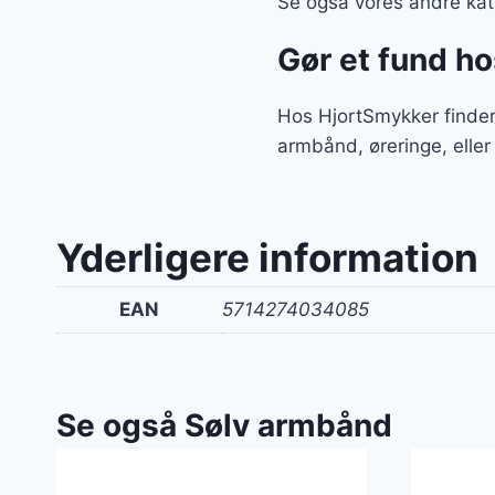
Se også vores andre kate
Gør et fund h
Hos HjortSmykker finder
armbånd, øreringe, eller
Yderligere information
EAN
5714274034085
Se også Sølv armbånd