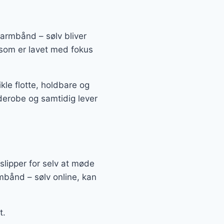
 armbånd – sølv bliver
g som er lavet med fokus
le flotte, holdbare og
rderobe og samtidig lever
slipper for selv at møde
rmbånd – sølv online, kan
t.