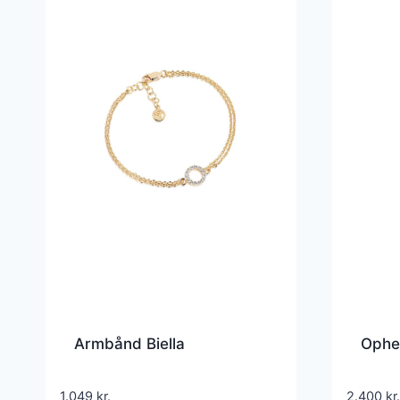
Armbånd Biella
Ophel
1.049
kr.
2.400
kr.