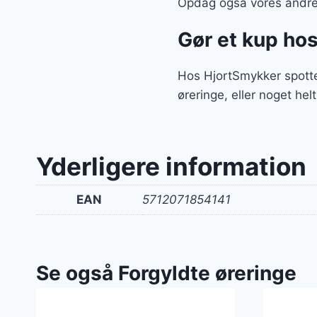
Opdag også vores andre 
Gør et kup ho
Hos HjortSmykker spotte
øreringe, eller noget hel
Yderligere information
EAN
5712071854141
Se også Forgyldte øreringe