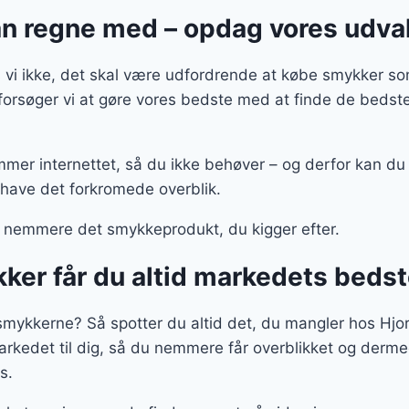
n regne med – opdag vores udva
vi ikke, det skal være udfordrende at købe smykker som 
r forsøger vi at gøre vores bedste med at finde de beds
mmer internettet, så du ikke behøver – og derfor kan du
 have det forkromede overblik.
 nemmere det smykkeprodukt, du kigger efter.
ker får du altid markedets beds
 smykkerne? Så spotter du altid det, du mangler hos Hjo
kedet til dig, så du nemmere får overblikket og derme
s.