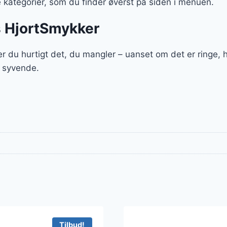
kategorier, som du finder øverst på siden i menuen.
s HjortSmykker
r du hurtigt det, du mangler – uanset om det er ringe,
t syvende.
Tilbud!