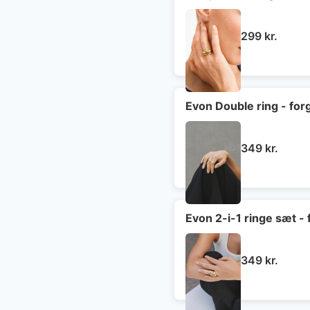
299
kr.
Evon Double ring - for
349
kr.
Evon 2-i-1 ringe sæt - 
349
kr.