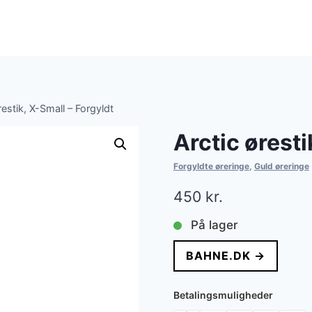
restik, X-Small – Forgyldt
Arctic øresti
Forgyldte øreringe
,
Guld øreringe
450
kr.
På lager
BAHNE.DK →
Betalingsmuligheder