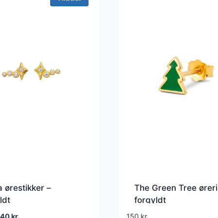
 ørestikker –
The Green Tree øreri
ldt
forgyldt
en
Den
240
kr.
150
kr.