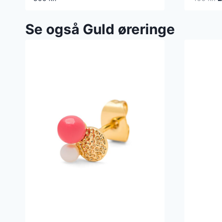
o
p
Se også Guld øreringe
v
4