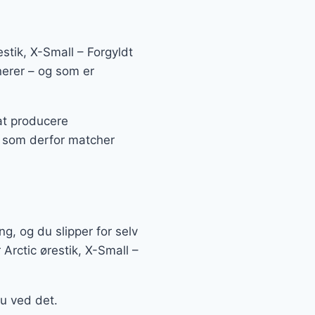
estik, X-Small – Forgyldt
onerer – og som er
at producere
g som derfor matcher
ng, og du slipper for selv
 Arctic ørestik, X-Small –
du ved det.