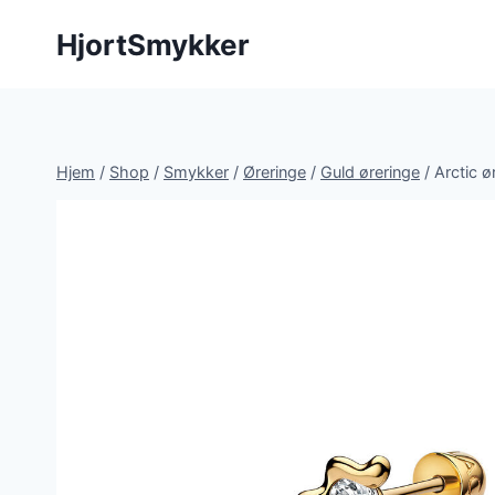
Fortsæt
HjortSmykker
til
indhold
Hjem
/
Shop
/
Smykker
/
Øreringe
/
Guld øreringe
/
Arctic ø