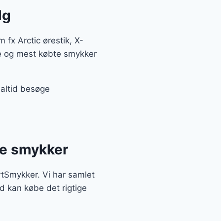
lg
fx Arctic ørestik, X-
te og mest købte smykker
 altid besøge
te smykker
rtSmykker. Vi har samlet
d kan købe det rigtige