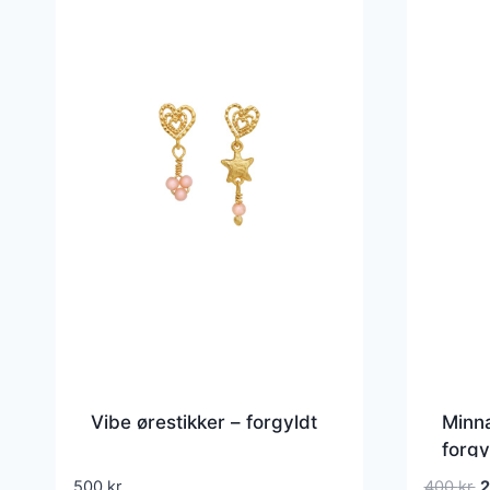
Vibe ørestikker – forgyldt
Minna
forgy
D
500
kr.
400
kr.