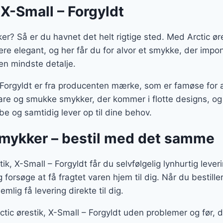
 X-Small – Forgyldt
er? Så er du havnet det helt rigtige sted. Med Arctic ør
 mere elegant, og her får du for alvor et smykke, der imp
en mindste detalje.
– Forgyldt er fra producenten mærke, som er famøse for 
bare og smukke smykker, der kommer i flotte designs, o
be og samtidig lever op til dine behov.
 smykker – bestil med det samme
ik, X-Small – Forgyldt får du selvfølgelig lynhurtig leveri
g forsøge at få fragtet varen hjem til dig. Når du bestiller
mlig få levering direkte til dig.
rctic ørestik, X-Small – Forgyldt uden problemer og før, 