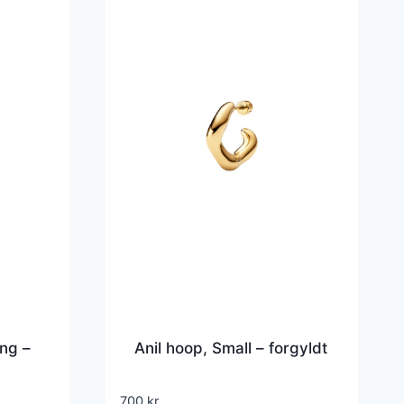
ng –
Anil hoop, Small – forgyldt
700
kr.