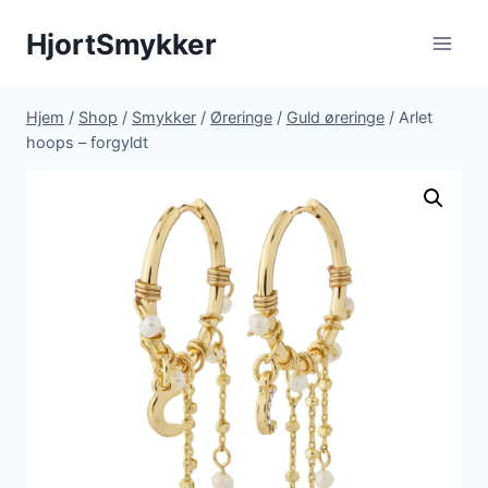
Fortsæt
HjortSmykker
til
indhold
Hjem
/
Shop
/
Smykker
/
Øreringe
/
Guld øreringe
/
Arlet
hoops – forgyldt