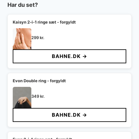
Har du set?
Kaisyn 2-i-1 ringe sæt - forgyldt
299
kr.
BAHNE.DK →
Evon Double ring - forgyldt
349
kr.
BAHNE.DK →