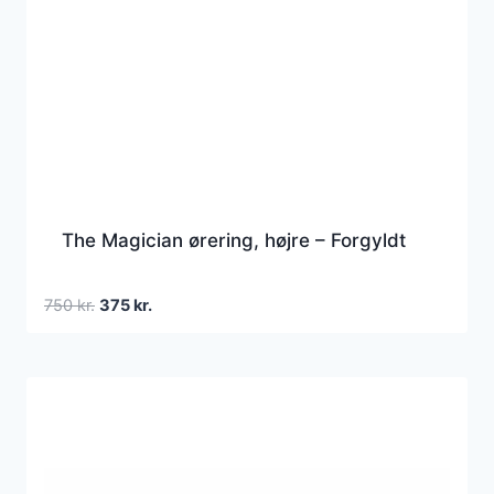
The Magician ørering, højre – Forgyldt
Den
Den
750
kr.
375
kr.
oprindelige
aktuelle
pris
pris
var:
er:
750 kr..
375 kr..