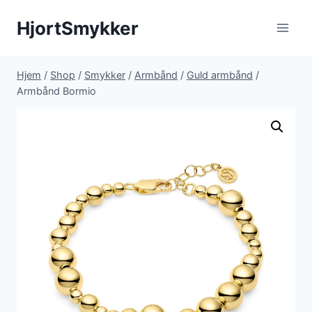
Fortsæt
HjortSmykker
til
indhold
Hjem
/
Shop
/
Smykker
/
Armbånd
/
Guld armbånd
/
Armbånd Bormio