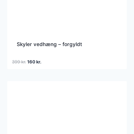
Skyler vedhæng – forgyldt
Den
Den
399
kr.
160
kr.
oprindelige
aktuelle
pris
pris
var:
er:
399 kr..
160 kr..