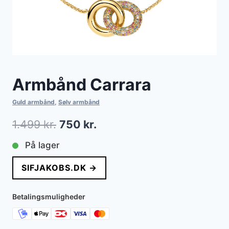
Armbånd Carrara
Guld armbånd
,
Sølv armbånd
Den
Den
1.499
kr.
750
kr.
oprindelige
aktuelle
På lager
pris
pris
SIFJAKOBS.DK →
var:
er:
1.499 kr..
750 kr..
Betalingsmuligheder