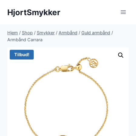
Fortsæt
HjortSmykker
til
indhold
Hjem
/
Shop
/
Smykker
/
Armbånd
/
Guld armbånd
/
Armbånd Carrara
Tilbud!