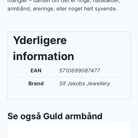
mangler – uanset om det er ringe, halskæder,
armbånd, øreringe, eller noget helt syvende.
Yderligere
information
EAN
5710699087477
Brand
Sif Jakobs Jewellery
Se også Guld armbånd