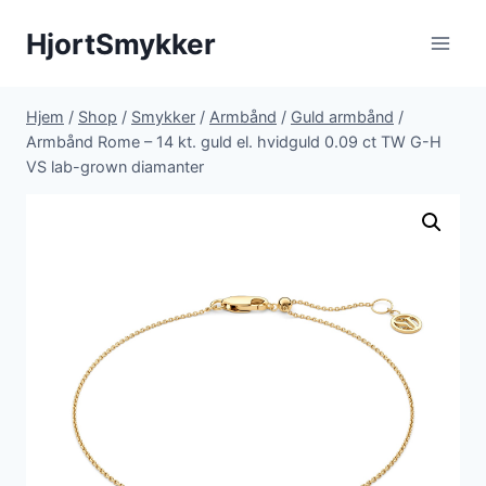
Fortsæt
HjortSmykker
til
indhold
Hjem
/
Shop
/
Smykker
/
Armbånd
/
Guld armbånd
/
Armbånd Rome – 14 kt. guld el. hvidguld 0.09 ct TW G-H
VS lab-grown diamanter