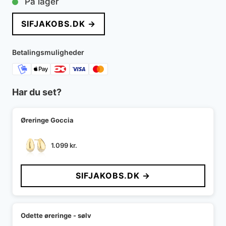
På lager
SIFJAKOBS.DK →
Betalingsmuligheder
Har du set?
Øreringe Goccia
1.099
kr.
SIFJAKOBS.DK →
Odette øreringe - sølv