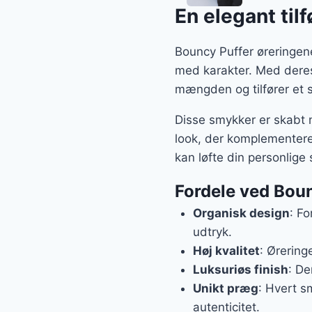
En elegant til
Bouncy Puffer øreringen
med karakter. Med deres 
mængden og tilfører et so
Disse smykker er skabt m
look, der komplementere
kan løfte din personlige
Fordele ved Boun
Organisk design
: Fo
udtryk.
Høj kvalitet
: Ørering
Luksuriøs finish
: De
Unikt præg
: Hvert s
autenticitet.