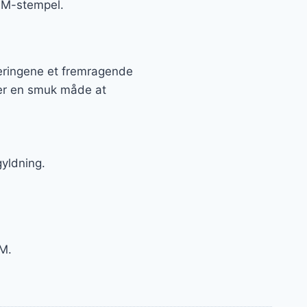
CAM-stempel.
reringene et fremragende
der en smuk måde at
gyldning.
AM.