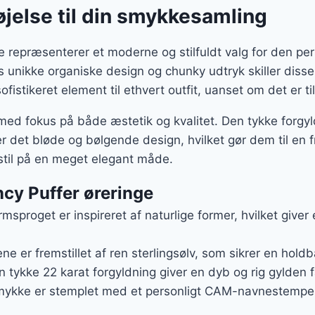
føjelse til din smykkesamling
e repræsenterer et moderne og stilfuldt valg for den pe
unikke organiske design og chunky udtryk skiller disse 
fistikeret element til ethvert outfit, uanset om det er til
ed fokus på både æstetik og kvalitet. Den tykke forgyld
r det bløde og bølgende design, hvilket gør dem til en 
 stil på en meget elegant måde.
cy Puffer øreringe
rmsproget er inspireret af naturlige former, hvilket give
ene er fremstillet af ren sterlingsølv, som sikrer en hold
n tykke 22 karat forgyldning giver en dyb og rig gylden 
mykke er stemplet med et personligt CAM-navnestempel