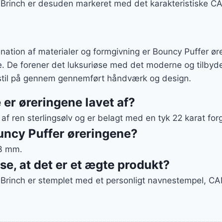
e Brinch er desuden markeret med det karakteristiske 
ation af materialer og formgivning er Bouncy Puffer ø
be. De forener det luksuriøse med det moderne og tilby
 stil på gennem gennemført håndværk og design.
 er øreringene lavet af?
 af ren sterlingsølv og er belagt med en tyk 22 karat for
uncy Puffer øreringene?
13 mm.
se, at det er et ægte produkt?
e Brinch er stemplet med et personligt navnestempel, C