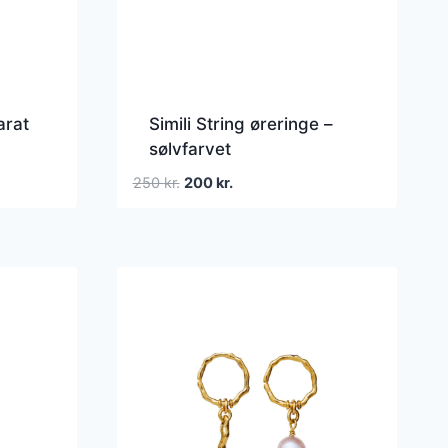
arat
Simili String øreringe –
sølvfarvet
Den
Den
250
kr.
200
kr.
oprindelige
aktuelle
pris
pris
var:
er:
250 kr..
200 kr..