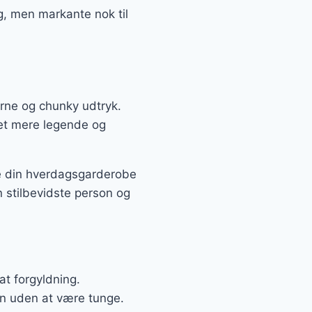
g, men markante nok til
erne og chunky udtryk.
 et mere legende og
te din hverdagsgarderobe
n stilbevidste person og
at forgyldning.
n uden at være tunge.