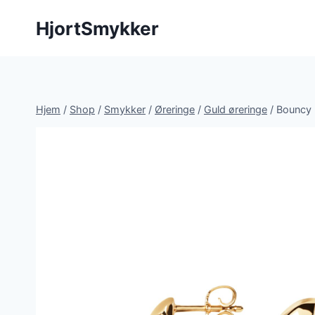
Fortsæt
HjortSmykker
til
indhold
Hjem
/
Shop
/
Smykker
/
Øreringe
/
Guld øreringe
/
Bouncy P