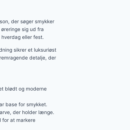
rson, der søger smykker
øreringe sig ud fra
 hverdag eller fest.
ning sikrer et luksuriøst
fremragende detalje, der
r et blødt og moderne
bar base for smykket.
farve, der holder længe.
 for at markere