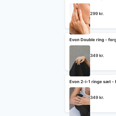
299
kr.
Evon Double ring - for
349
kr.
Evon 2-i-1 ringe sæt - 
349
kr.