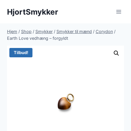
Fortsæt
HjortSmykker
til
indhold
Hjem
/
Shop
/
Smykker
/
Smykker til mænd
/
Corydon
/
Earth Love vedhæng – forgyldt
Tilbud!