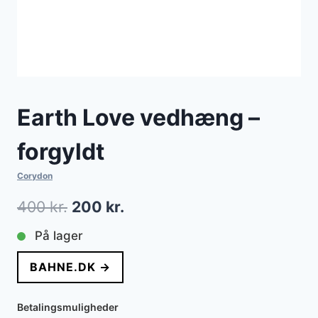
Earth Love vedhæng –
forgyldt
Corydon
Den
Den
400
kr.
200
kr.
oprindelige
aktuelle
På lager
pris
pris
BAHNE.DK →
var:
er:
400 kr..
200 kr..
Betalingsmuligheder