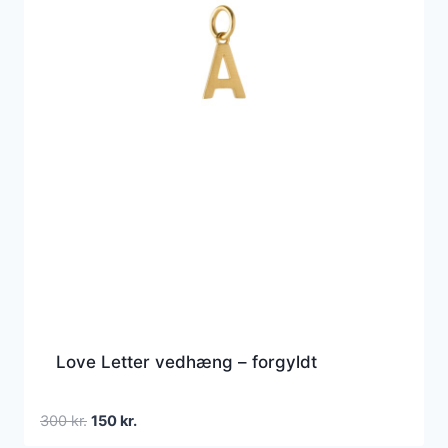
Love Letter vedhæng – forgyldt
Den
Den
300
kr.
150
kr.
oprindelige
aktuelle