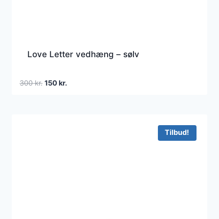
Love Letter vedhæng – sølv
Den
Den
300
kr.
150
kr.
oprindelige
aktuelle
pris
pris
var:
er:
300 kr..
150 kr..
Tilbud!