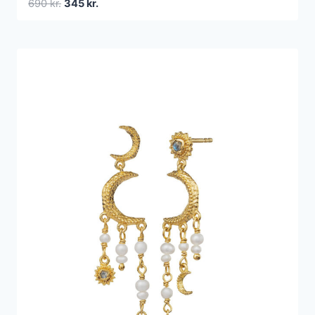
Den
Den
690
kr.
345
kr.
oprindelige
aktuelle
pris
pris
var:
er:
690 kr..
345 kr..