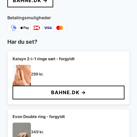
BAHNE.DK →
Betalingsmuligheder
Har du set?
Kaisyn 2-i-1 ringe sæt - forgyldt
299
kr.
BAHNE.DK →
Evon Double ring - forgyldt
349
kr.