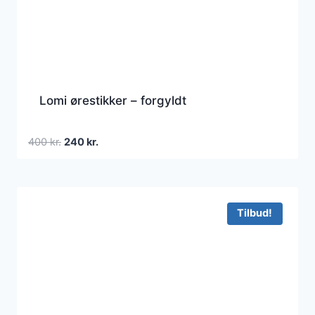
Lomi ørestikker – forgyldt
Den
Den
400
kr.
240
kr.
oprindelige
aktuelle
pris
pris
var:
er:
400 kr..
240 kr..
Tilbud!