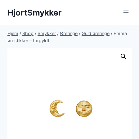
Fortsæt
HjortSmykker
til
indhold
Hjem
/
Shop
/
Smykker
/
Øreringe
/
Guld øreringe
/
Emma
ørestikker – forgyldt