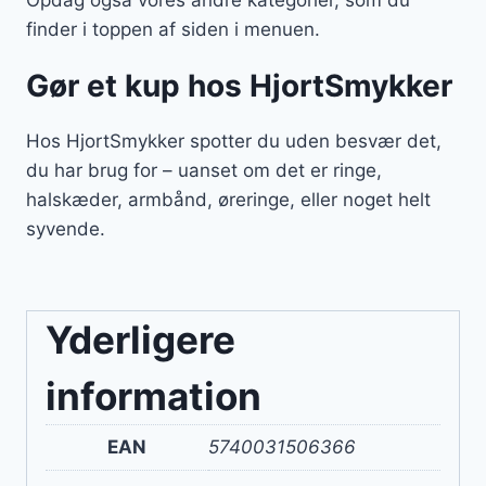
Opdag også vores andre kategorier, som du
finder i toppen af siden i menuen.
Gør et kup hos HjortSmykker
Hos HjortSmykker spotter du uden besvær det,
du har brug for – uanset om det er ringe,
halskæder, armbånd, øreringe, eller noget helt
syvende.
Yderligere
information
EAN
5740031506366