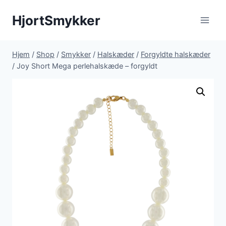
Fortsæt
HjortSmykker
til
indhold
Hjem
/
Shop
/
Smykker
/
Halskæder
/
Forgyldte halskæder
/
Joy Short Mega perlehalskæde – forgyldt