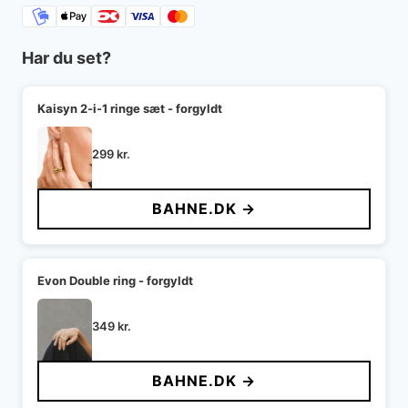
Har du set?
Kaisyn 2-i-1 ringe sæt - forgyldt
299
kr.
BAHNE.DK →
Evon Double ring - forgyldt
349
kr.
BAHNE.DK →