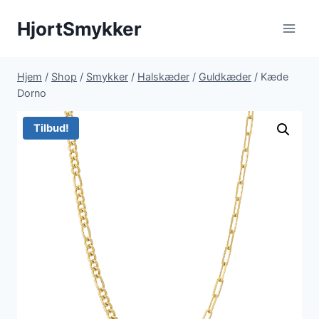
Fortsæt
HjortSmykker
til
indhold
Hjem
/
Shop
/
Smykker
/
Halskæder
/
Guldkæder
/
Kæde
Dorno
Tilbud!