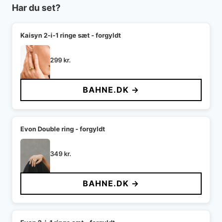
Har du set?
Kaisyn 2-i-1 ringe sæt - forgyldt
299
kr.
BAHNE.DK →
Evon Double ring - forgyldt
349
kr.
BAHNE.DK →