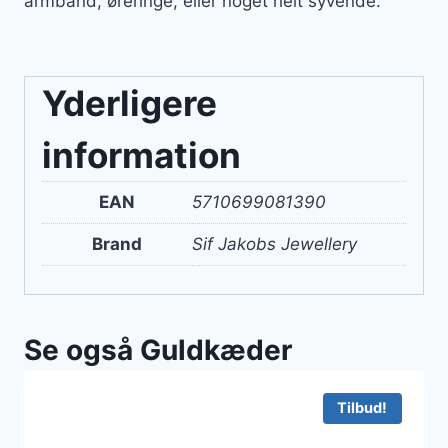
armbånd, øreringe, eller noget helt syvende.
Yderligere
information
EAN
5710699081390
Brand
Sif Jakobs Jewellery
Se også Guldkæder
Tilbud!