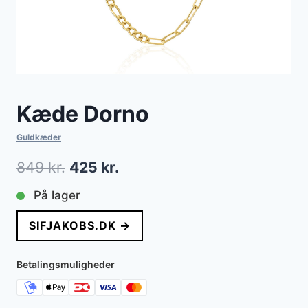
Kæde Dorno
Guldkæder
Den
Den
849
kr.
425
kr.
oprindelige
aktuelle
På lager
pris
pris
SIFJAKOBS.DK →
var:
er:
849 kr..
425 kr..
Betalingsmuligheder