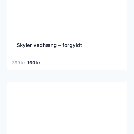
Skyler vedhæng – forgyldt
Den
Den
399
kr.
160
kr.
oprindelige
aktuelle
pris
pris
var:
er:
399 kr..
160 kr..