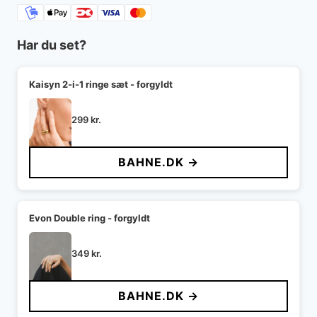
Har du set?
Kaisyn 2-i-1 ringe sæt - forgyldt
299
kr.
BAHNE.DK →
Evon Double ring - forgyldt
349
kr.
BAHNE.DK →