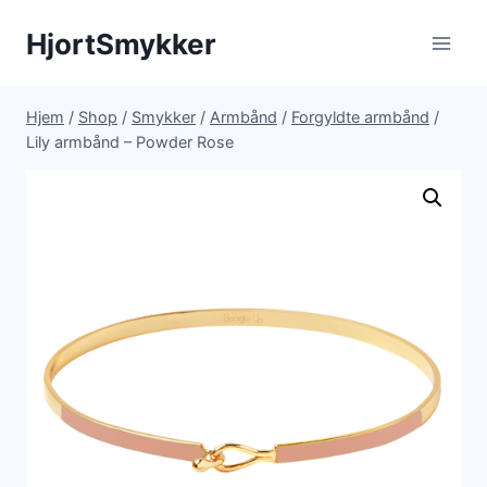
Fortsæt
HjortSmykker
til
indhold
Hjem
/
Shop
/
Smykker
/
Armbånd
/
Forgyldte armbånd
/
Lily armbånd – Powder Rose