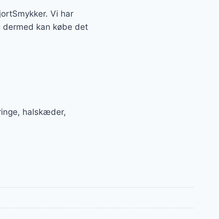
HjortSmykker. Vi har
og dermed kan købe det
inge, halskæder,