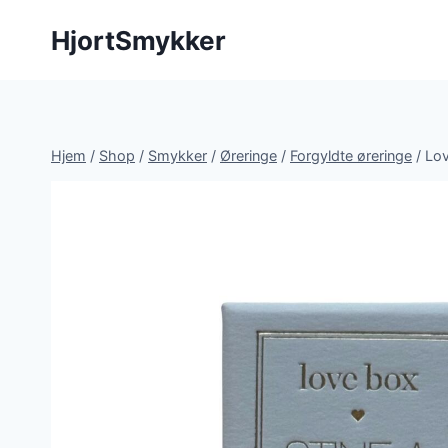
Fortsæt
HjortSmykker
til
indhold
Hjem
/
Shop
/
Smykker
/
Øreringe
/
Forgyldte øreringe
/
Lov