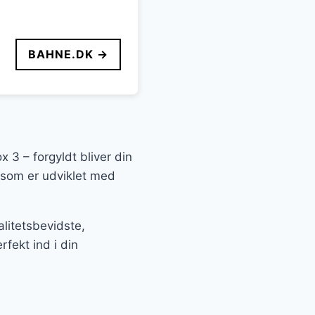
BAHNE.DK →
 3 – forgyldt bliver din
g som er udviklet med
litetsbevidste,
fekt ind i din