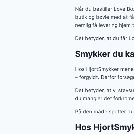
Når du bestiller Love Box
butik og bøvle med at få
nemlig få levering hjem ti
Det betyder, at du får L
Smykker du kan
Hos HjortSmykker mener 
– forgyldt. Derfor forsø
Det betyder, at vi støvs
du mangler det forkrome
På den måde spotter du
Hos HjortSmyk