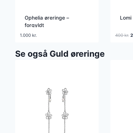
Ophelia øreringe –
Lomi 
forgyldt
D
1.000
kr.
400
kr.
o
p
Se også Guld øreringe
v
4