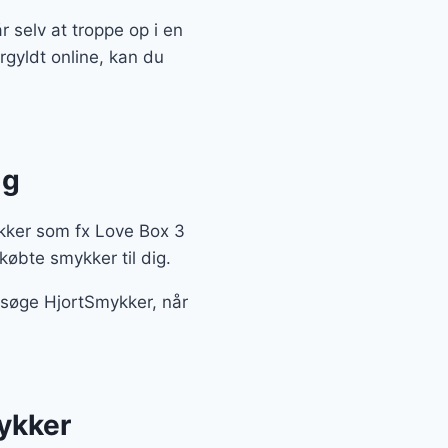
r selv at troppe op i en
rgyldt online, kan du
lg
kker som fx Love Box 3
købte smykker til dig.
besøge HjortSmykker, når
ykker