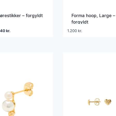
ørestikker – forgyldt
Forma hoop, Large –
forgyldt
en
Den
240
kr.
1.200
kr.
prindelige
aktuelle
ris
pris
ar:
er:
00 kr..
240 kr..