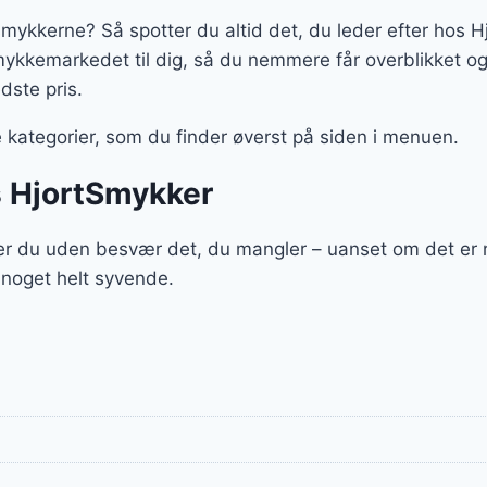
e smykkerne? Så spotter du altid det, du leder efter hos 
ykkemarkedet til dig, så du nemmere får overblikket 
edste pris.
kategorier, som du finder øverst på siden i menuen.
s HjortSmykker
r du uden besvær det, du mangler – uanset om det er r
 noget helt syvende.