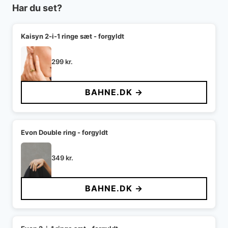
Har du set?
Kaisyn 2-i-1 ringe sæt - forgyldt
299
kr.
BAHNE.DK →
Evon Double ring - forgyldt
349
kr.
BAHNE.DK →