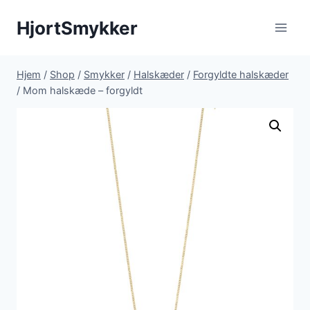
Fortsæt
HjortSmykker
til
indhold
Hjem
/
Shop
/
Smykker
/
Halskæder
/
Forgyldte halskæder
/
Mom halskæde – forgyldt