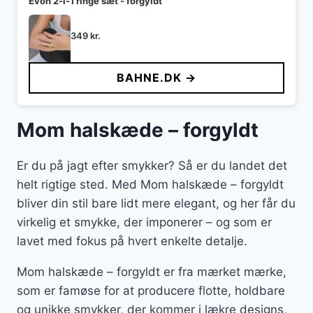
Evon 2-i-1 ringe sæt - forgyldt
349
kr.
BAHNE.DK →
Mom halskæde – forgyldt
Er du på jagt efter smykker? Så er du landet det
helt rigtige sted. Med Mom halskæde – forgyldt
bliver din stil bare lidt mere elegant, og her får du
virkelig et smykke, der imponerer – og som er
lavet med fokus på hvert enkelte detalje.
Mom halskæde – forgyldt er fra mærket mærke,
som er famøse for at producere flotte, holdbare
og unikke smykker, der kommer i lækre designs,