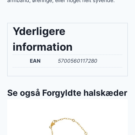
armbånd, øreringe, eller noget helt syvende.
Yderligere
information
EAN
5700560117280
Se også Forgyldte halskæder