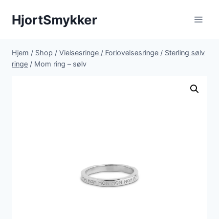
Fortsæt
HjortSmykker
til
indhold
Hjem
/
Shop
/
Vielsesringe / Forlovelsesringe
/
Sterling sølv
ringe
/
Mom ring – sølv