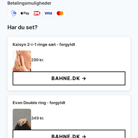
Betalingsmuligheder
Har du set?
Kaisyn 2-i-1 ringe sæt - forgyldt
299
kr.
BAHNE.DK →
Evon Double ring - forgyldt
349
kr.
BAHNE.DK →