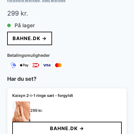
Forgyldte øreringe
,
Guld øreringe
299
kr.
På lager
BAHNE.DK →
Betalingsmuligheder
Har du set?
Kaisyn 2-i-1 ringe sæt - forgyldt
299
kr.
BAHNE.DK →