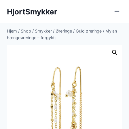
Fortsæt
HjortSmykker
til
indhold
Hjem
/
Shop
/
Smykker
/
Øreringe
/
Guld øreringe
/
Mylan
hængeøreringe – forgyldt