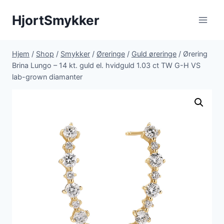
Fortsæt
HjortSmykker
til
indhold
Hjem
/
Shop
/
Smykker
/
Øreringe
/
Guld øreringe
/
Ørering
Brina Lungo – 14 kt. guld el. hvidguld 1.03 ct TW G-H VS
lab-grown diamanter