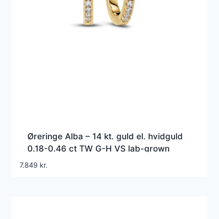
Øreringe Alba – 14 kt. guld el. hvidguld
0.18-0.46 ct TW G-H VS lab-grown
diamanter
7.849
kr.