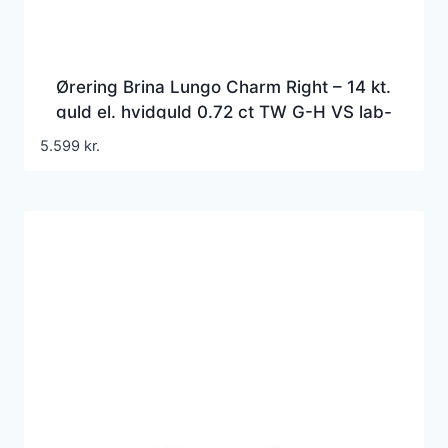
Ørering Brina Lungo Charm Right – 14 kt.
guld el. hvidguld 0.72 ct TW G-H VS lab-
grown diamanter
5.599
kr.