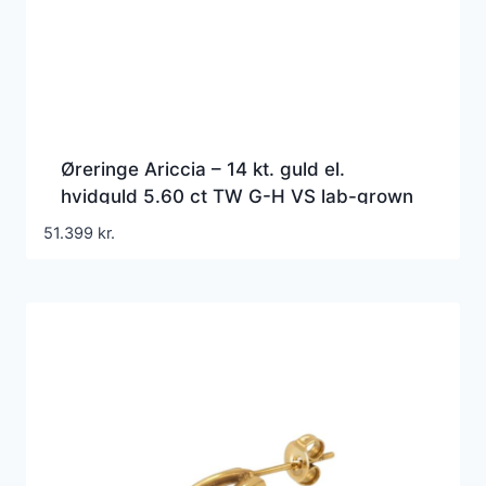
Øreringe Ariccia – 14 kt. guld el.
hvidguld 5.60 ct TW G-H VS lab-grown
diamanter
51.399
kr.