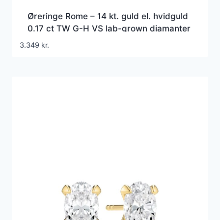
Øreringe Rome – 14 kt. guld el. hvidguld
0.17 ct TW G-H VS lab-grown diamanter
3.349
kr.