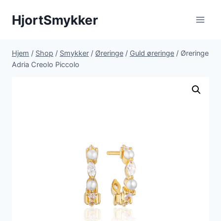
Fortsæt
HjortSmykker
til
indhold
Hjem
/
Shop
/
Smykker
/
Øreringe
/
Guld øreringe
/
Øreringe
Adria Creolo Piccolo