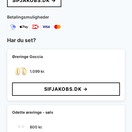
SIFJAKOBS.DK →
Betalingsmuligheder
Har du set?
Øreringe Goccia
1.099
kr.
SIFJAKOBS.DK →
Odette øreringe - sølv
800
kr.