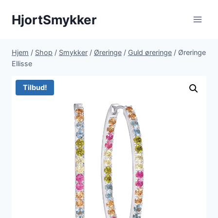
Fortsæt
HjortSmykker
til
indhold
Hjem
/
Shop
/
Smykker
/
Øreringe
/
Guld øreringe
/
Øreringe
Ellisse
Tilbud!