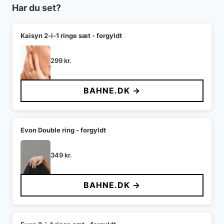
Har du set?
Kaisyn 2-i-1 ringe sæt - forgyldt
299
kr.
BAHNE.DK →
Evon Double ring - forgyldt
349
kr.
BAHNE.DK →