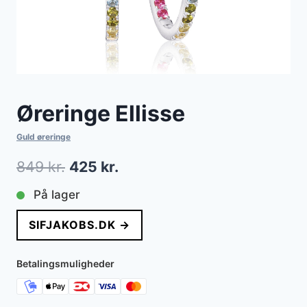
Øreringe Ellisse
Guld øreringe
Den
Den
849
kr.
425
kr.
oprindelige
aktuelle
På lager
pris
pris
SIFJAKOBS.DK →
var:
er:
849 kr..
425 kr..
Betalingsmuligheder