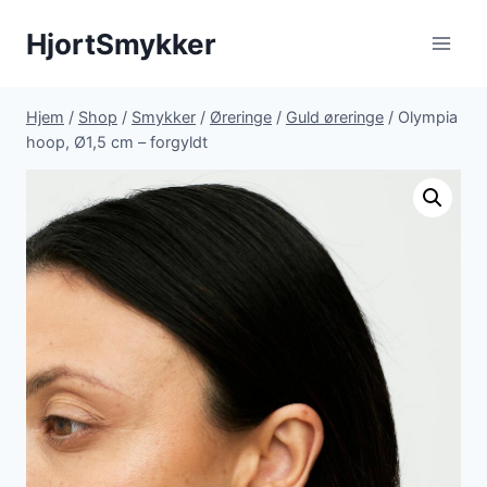
Fortsæt
HjortSmykker
til
indhold
Hjem
/
Shop
/
Smykker
/
Øreringe
/
Guld øreringe
/
Olympia
hoop, Ø1,5 cm – forgyldt