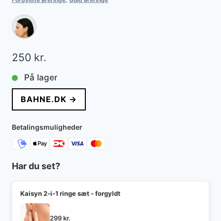
250
kr.
På lager
BAHNE.DK →
Betalingsmuligheder
Har du set?
Kaisyn 2-i-1 ringe sæt - forgyldt
299
kr.