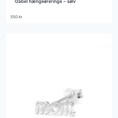
Izabel hængeøreringe – sølv
550
kr.