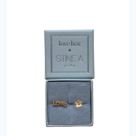
690 kr..
345 kr..