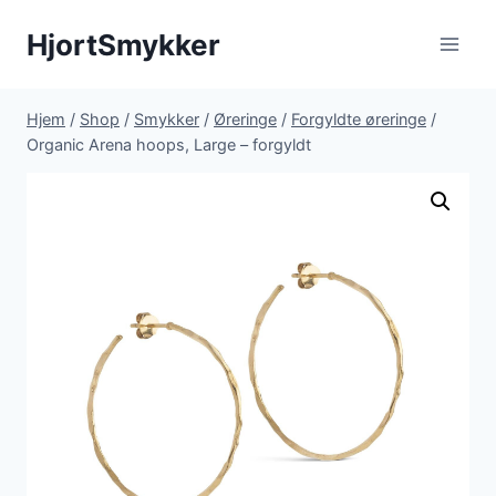
Fortsæt
HjortSmykker
til
indhold
Hjem
/
Shop
/
Smykker
/
Øreringe
/
Forgyldte øreringe
/
Organic Arena hoops, Large – forgyldt