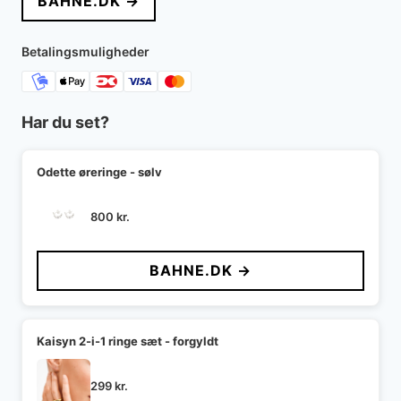
BAHNE.DK →
Betalingsmuligheder
Har du set?
Odette øreringe - sølv
800
kr.
BAHNE.DK →
Kaisyn 2-i-1 ringe sæt - forgyldt
299
kr.