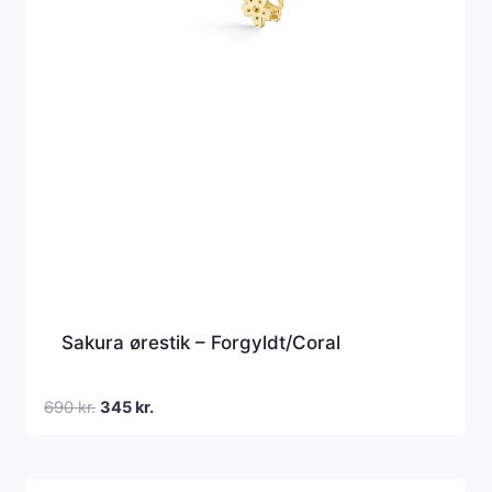
Sakura ørestik – Forgyldt/Coral
Den
Den
690
kr.
345
kr.
oprindelige
aktuelle
pris
pris
var:
er: