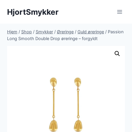
Fortsæt
HjortSmykker
til
indhold
Hjem
/
Shop
/
Smykker
/
Øreringe
/
Guld øreringe
/
Passion
Long Smooth Double Drop øreringe – forgyldt