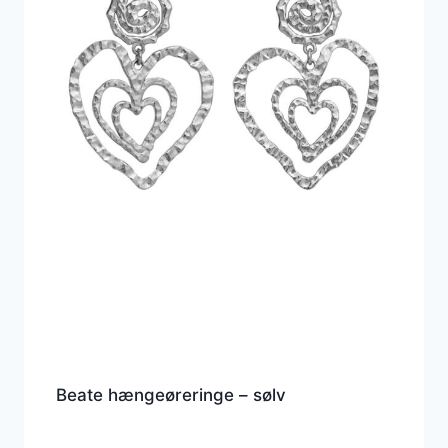
Beate hængeøreringe – sølv