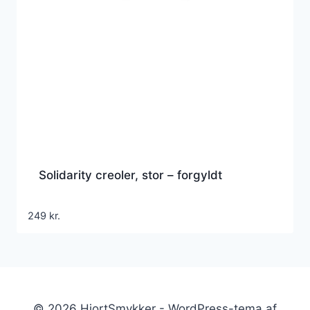
Solidarity creoler, stor – forgyldt
249
kr.
© 2026 HjortSmykker - WordPress-tema af