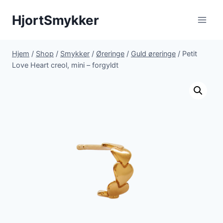
Fortsæt
HjortSmykker
til
indhold
Hjem
/
Shop
/
Smykker
/
Øreringe
/
Guld øreringe
/
Petit
Love Heart creol, mini – forgyldt