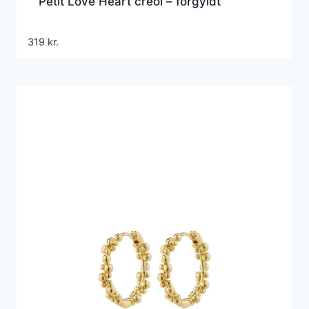
Petit Love Heart creol – forgyldt
319
kr.