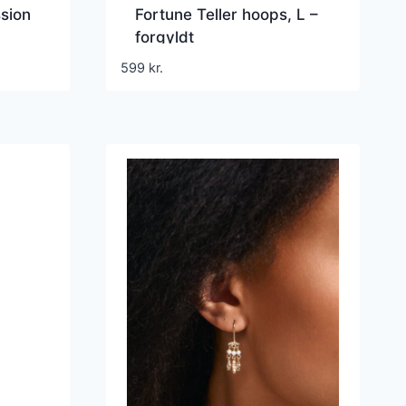
ssion
Fortune Teller hoops, L –
forgyldt
599
kr.