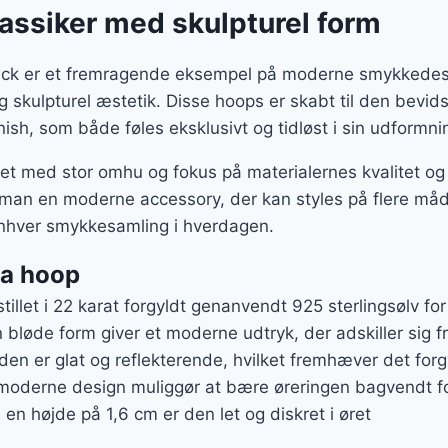
assiker med skulpturel form
lack er et fremragende eksempel på moderne smykkedesi
skulpturel æstetik. Disse hoops er skabt til den bevids
ish, som både føles eksklusivt og tidløst i sin udformni
et med stor omhu og fokus på materialernes kvalitet og
an en moderne accessory, der kan styles på flere måder
 enhver smykkesamling i hverdagen.
ma hoop
tillet i 22 karat forgyldt genanvendt 925 sterlingsølv fo
 bløde form giver et moderne udtryk, der adskiller sig fr
aden er glat og reflekterende, hvilket fremhæver det forg
 moderne design muliggør at bære øreringen bagvendt fo
 en højde på 1,6 cm er den let og diskret i øret