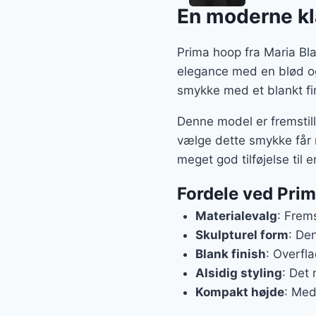
En moderne kl
Prima hoop fra Maria B
elegance med en blød og 
smykke med et blankt fin
Denne model er fremstill
vælge dette smykke får m
meget god tilføjelse til
Fordele ved Pri
Materialevalg
: Frems
Skulpturel form
: Den
Blank finish
: Overfl
Alsidig styling
: Det
Kompakt højde
: Med