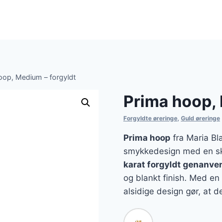
oop, Medium – forgyldt
Prima hoop, 
Forgyldte øreringe
,
Guld øreringe
Prima hoop
fra Maria Bl
smykkedesign med en skul
karat forgyldt genanve
og blankt finish. Med e
alsidige design gør, at 