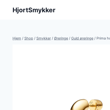
Fortsæt
HjortSmykker
til
indhold
Hjem
/
Shop
/
Smykker
/
Øreringe
/
Guld øreringe
/
Prima h