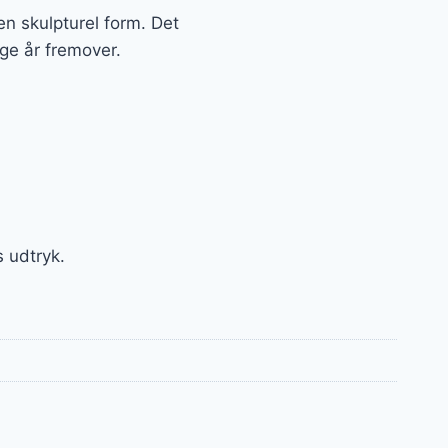
 skulpturel form. Det
nge år fremover.
 udtryk.