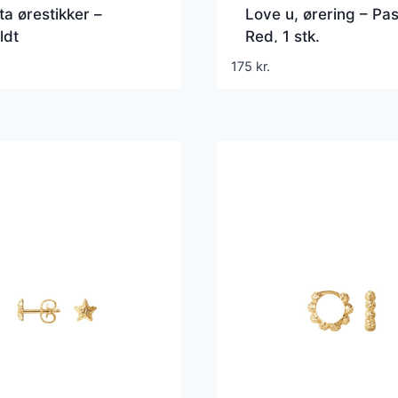
ta ørestikker –
Love u, ørering – Pa
ldt
Red, 1 stk.
175
kr.