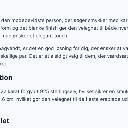
til den modebevidste person, der søger smykker med ka
 form og det blanke finish gør den velegnet til både h
or man ønsker et elegant touch.
gvendt, er det en god løsning for dig, der ønsker at v
skellige par. Det er et alsidigt valg til dem, der værds
ker.
tion
i 22 karat forgyldt 925 sterlingsølv, hvilket sikrer en sm
,6 cm, hvilket gør den velegnet til de fleste øreblade ud
let