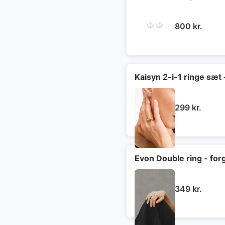
800
kr.
Kaisyn 2-i-1 ringe sæt 
299
kr.
Evon Double ring - for
349
kr.