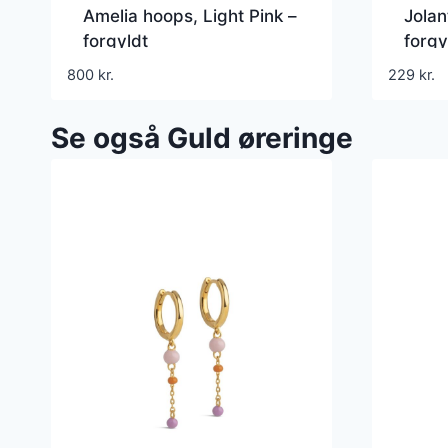
Amelia hoops, Light Pink –
Jolan
forgyldt
forgy
800
kr.
229
kr.
Se også Guld øreringe