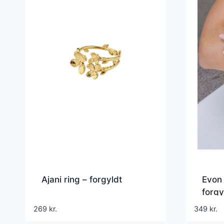
Ajani ring – forgyldt
Evon 
forgy
269
kr.
349
kr.