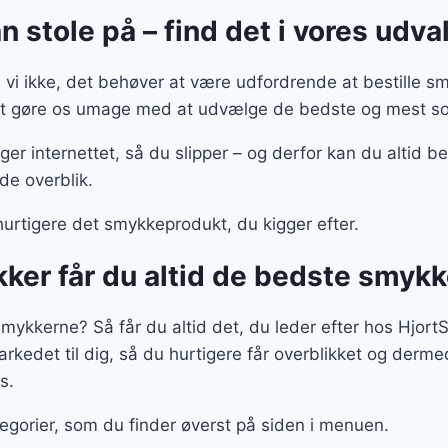
 stole på – find det i vores udva
i ikke, det behøver at være udfordrende at bestille sm
 at gøre os umage med at udvælge de bedste og mest sol
uger internettet, så du slipper – og derfor kan du altid 
de overblik.
urtigere det smykkeprodukt, du kigger efter.
ker får du altid de bedste smykk
e smykkerne? Så får du altid det, du leder efter hos Hjor
edet til dig, så du hurtigere får overblikket og derme
s.
egorier, som du finder øverst på siden i menuen.