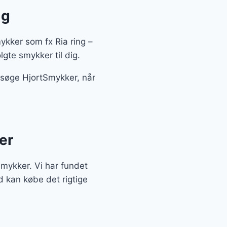
lg
ykker som fx Ria ring –
gte smykker til dig.
besøge HjortSmykker, når
er
tSmykker. Vi har fundet
d kan købe det rigtige