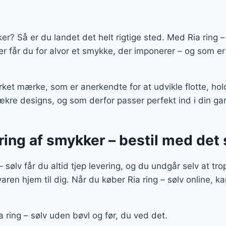
er? Så er du landet det helt rigtige sted. Med Ria ring – s
her får du for alvor et smykke, der imponerer – og som e
ærket mærke, som er anerkendte for at udvikle flotte, ho
ækre designs, og som derfor passer perfekt ind i din g
ering af smykker – bestil med de
 – sølv får du altid tjep levering, og du undgår selv at tr
aren hjem til dig. Når du køber Ria ring – sølv online, k
a ring – sølv uden bøvl og før, du ved det.