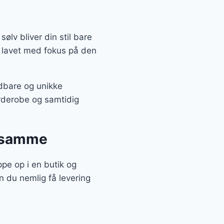
ølv bliver din stil bare
r lavet med fokus på den
ldbare og unikke
arderobe og samtidig
t samme
oppe op i en butik og
an du nemlig få levering