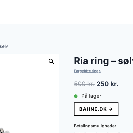
 sølv
Ria ring – sø
Forgyldte ringe
Den
Den
500
kr.
250
kr.
oprindelige
aktue
På lager
pris
pris
BAHNE.DK →
var:
er:
500 kr..
250 k
Betalingsmuligheder