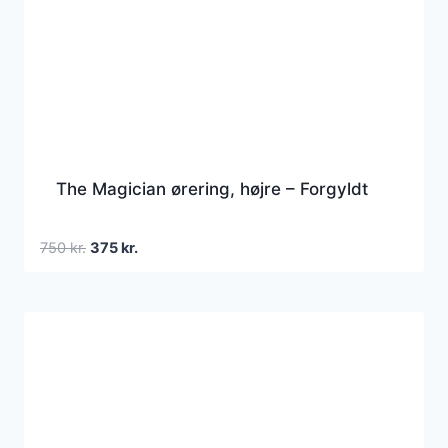
The Magician ørering, højre – Forgyldt
Den
Den
750
kr.
375
kr.
oprindelige
aktuelle
pris
pris
var:
er:
750 kr..
375 kr..