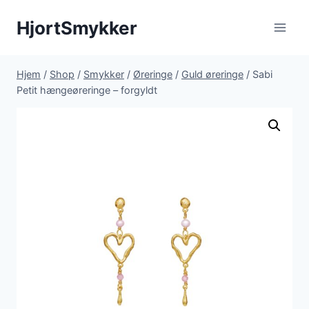
Fortsæt
HjortSmykker
til
indhold
Hjem
/
Shop
/
Smykker
/
Øreringe
/
Guld øreringe
/
Sabi
Petit hængeøreringe – forgyldt