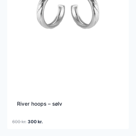
River hoops – sølv
Den
Den
600
kr.
300
kr.
oprindelige
aktuelle
pris
pris