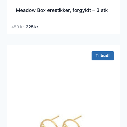
Meadow Box ørestikker, forgyldt – 3 stk
Den
Den
450
kr.
225
kr.
oprindelige
aktuelle
pris
pris
var:
er:
450 kr..
225 kr..
Tilbud!