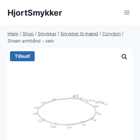
Fortsæt
HjortSmykker
til
indhold
Hjem
/
Shop
/
Smykker
/
Smykker til mænd
/
Corydon
/
Sheen armbånd – sølv
Tilbud!