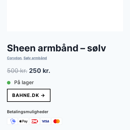
Sheen armbånd – sølv
Corydon
,
Sølv armbånd
Den
Den
500
kr.
250
kr.
oprindelige
aktuelle
På lager
pris
pris
BAHNE.DK →
var:
er:
500 kr..
250 kr..
Betalingsmuligheder