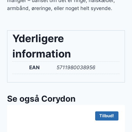
mangler – uanset om det er ringe, halskæder,
armbånd, øreringe, eller noget helt syvende.
Yderligere
information
EAN
5711980038956
Se også Corydon
Tilbud!