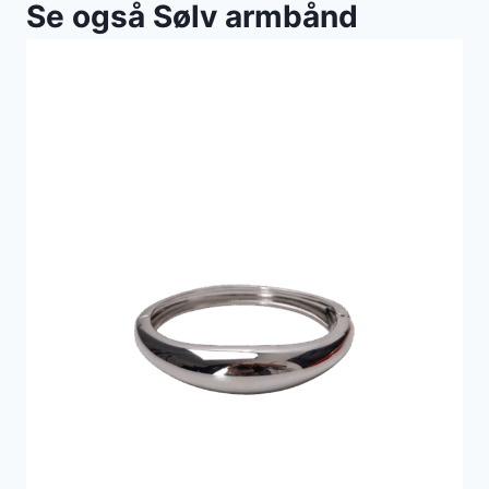
Se også Sølv armbånd
var:
er:
600 kr..
300 kr..