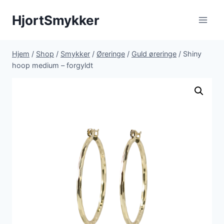
Fortsæt
HjortSmykker
til
indhold
Hjem
/
Shop
/
Smykker
/
Øreringe
/
Guld øreringe
/
Shiny
hoop medium – forgyldt