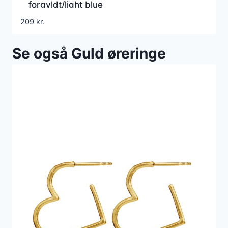
forgyldt/light blue
209
kr.
Se også Guld øreringe