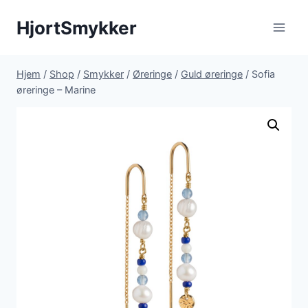
Fortsæt
HjortSmykker
til
indhold
Hjem
/
Shop
/
Smykker
/
Øreringe
/
Guld øreringe
/
Sofia
øreringe – Marine