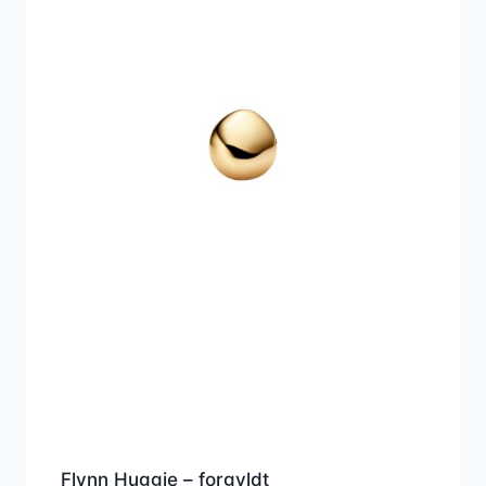
Flynn Huggie – forgyldt