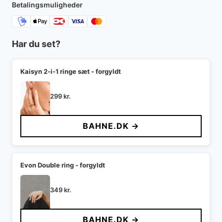
Betalingsmuligheder
Har du set?
Kaisyn 2-i-1 ringe sæt - forgyldt
299
kr.
BAHNE.DK →
Evon Double ring - forgyldt
349
kr.
BAHNE.DK →