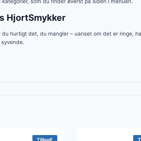
kategorier, som du finder øverst på siden i menuen.
os HjortSmykker
 du hurtigt det, du mangler – uanset om det er ringe, 
t syvende.
Tilbud!
T