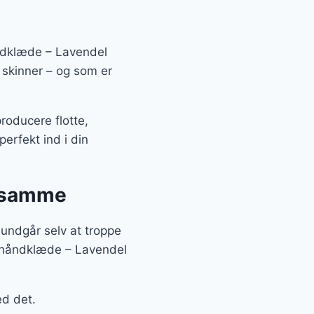
åndklæde – Lavendel
r skinner – og som er
roducere flotte,
erfekt ind i din
t samme
 undgår selv at troppe
id håndklæde – Lavendel
ed det.