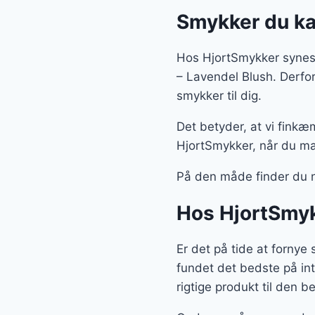
Smykker du kan
Hos HjortSmykker synes 
– Lavendel Blush. Derfo
smykker til dig.
Det betyder, at vi finkæ
HjortSmykker, når du ma
På den måde finder du 
Hos HjortSmyk
Er det på tide at fornye
fundet det bedste på int
rigtige produkt til den b