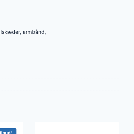
halskæder, armbånd,
ilbud!