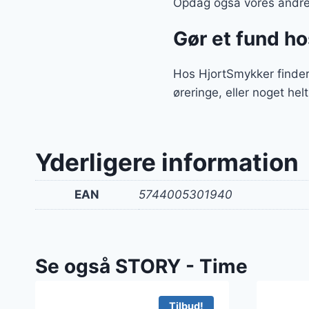
Opdag også vores andre 
Gør et fund h
Hos HjortSmykker finder
øreringe, eller noget hel
Yderligere information
EAN
5744005301940
Se også STORY - Time
Tilbud!