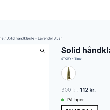
me
/
Solid håndklæde – Lavendel Blush
Solid håndkl
STORY - Time
Den
Den
300
kr.
112
kr.
oprindelige
aktuel
På lager
pris
pris