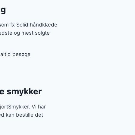
lg
 som fx Solid håndklæde
edste og mest solgte
 altid besøge
te smykker
HjortSmykker. Vi har
d kan bestille det