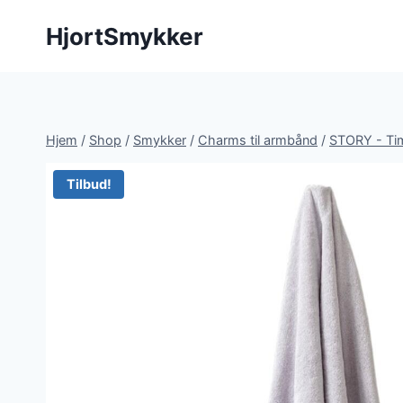
Fortsæt
HjortSmykker
til
indhold
Hjem
/
Shop
/
Smykker
/
Charms til armbånd
/
STORY - Ti
Tilbud!