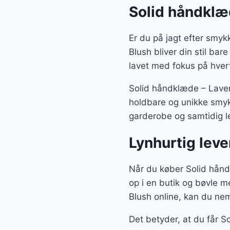
var:
Solid håndklæ
250 k
Er du på jagt efter smyk
Blush bliver din stil bar
lavet med fokus på hvert
Solid håndklæde – Laven
holdbare og unikke smykk
garderobe og samtidig le
Lynhurtig lev
Når du køber Solid håndk
op i en butik og bøvle m
Blush online, kan du neml
Det betyder, at du får S