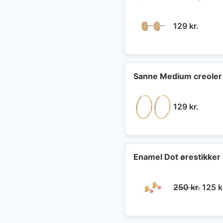
129
kr.
Sanne Medium creoler 
129
kr.
Enamel Dot ørestikker 
Den
250
kr.
125
k
oprin
pris