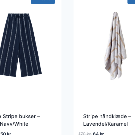
e Stripe bukser –
Stripe håndklæde –
 Navy/White
Lavendel/Karamel
en
Den
Den
Den
450
kr.
170
kr.
64
kr.