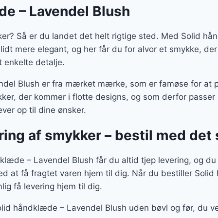
er:
de – Lavendel Blush
r..
125 kr..
ker? Så er du landet det helt rigtige sted. Med Solid h
e lidt mere elegant, og her får du for alvor et smykke, de
 enkelte detalje.
del Blush er fra mærket mærke, som er famøse for at p
er, der kommer i flotte designs, og som derfor passer p
ver op til dine ønsker.
ering af smykker – bestil med de
læde – Lavendel Blush får du altid tjep levering, og du
ed at få fragtet varen hjem til dig. Når du bestiller Sol
ig få levering hjem til dig.
olid håndklæde – Lavendel Blush uden bøvl og før, du v