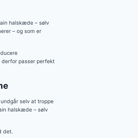
hain halskæde – sølv
onerer – og som er
oducere
 derfor passer perfekt
me
u undgår selv at troppe
hain halskæde – sølv
d det.