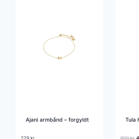
Ajani armbånd – forgyldt
Tula 
D
229
kr.
800
kr.