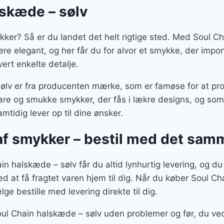
lskæde – sølv
kker? Så er du landet det helt rigtige sted. Med Soul C
 mere elegant, og her får du for alvor et smykke, der imp
ert enkelte detalje.
ølv er fra producenten mærke, som er famøse for at pr
bare og smukke smykker, der fås i lækre designs, og som
mtidig lever op til dine ønsker.
 af smykker – bestil med det sam
in halskæde – sølv får du altid lynhurtig levering, og d
ed at få fragtet varen hjem til dig. Når du køber Soul C
ge bestille med levering direkte til dig.
oul Chain halskæde – sølv uden problemer og før, du ve