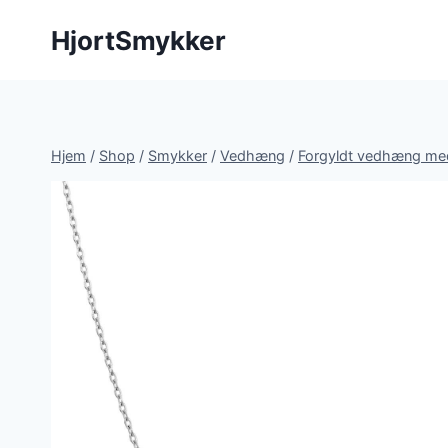
Fortsæt
HjortSmykker
til
indhold
Hjem
/
Shop
/
Smykker
/
Vedhæng
/
Forgyldt vedhæng m