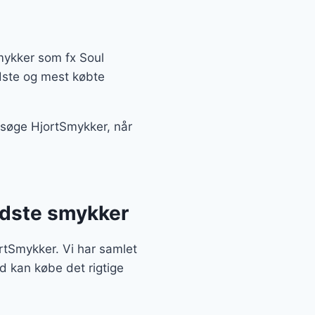
mykker som fx Soul
dste og mest købte
besøge HjortSmykker, når
edste smykker
ortSmykker. Vi har samlet
d kan købe det rigtige