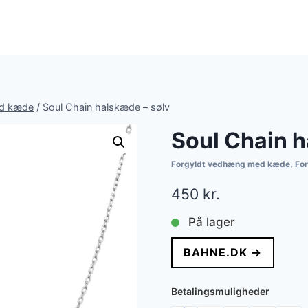
ed kæde
/
Soul Chain halskæde – sølv
Soul Chain h
Forgyldt vedhæng med kæde
,
For
450
kr.
På lager
BAHNE.DK →
Betalingsmuligheder