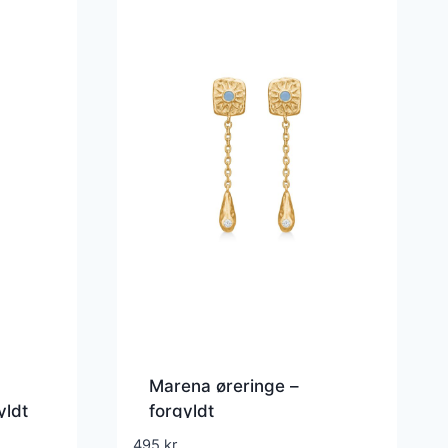
Marena øreringe –
yldt
forgyldt
495
kr.