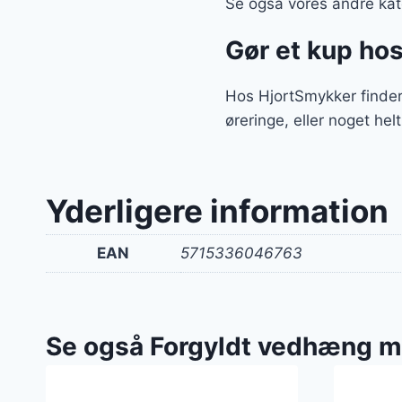
Se også vores andre kate
Gør et kup ho
Hos HjortSmykker finder 
øreringe, eller noget hel
Yderligere information
EAN
5715336046763
Se også Forgyldt vedhæng 