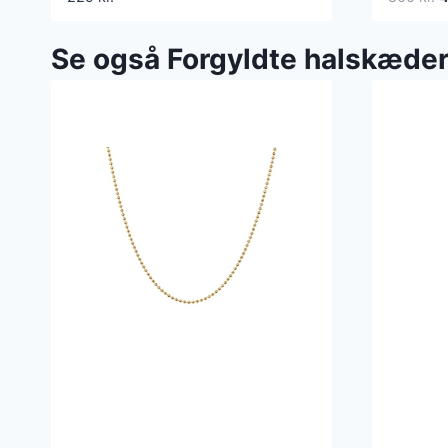
o
p
Se også Forgyldte halskæde
v
8