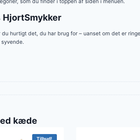
gorier, som du finder i toppen af siden i menuen.
s HjortSmykker
du hurtigt det, du har brug for – uanset om det er rin
t syvende.
med kæde
Tilbud!