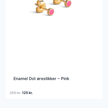
Enamel Dot ørestikker – Pink
Den
Den
250
kr.
125
kr.
oprindelige
aktuelle
pris
pris