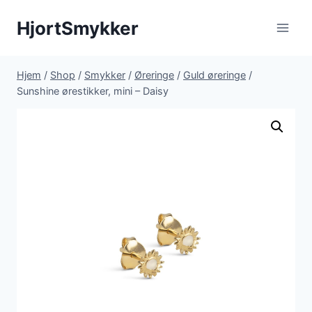
Fortsæt
HjortSmykker
til
indhold
Hjem
/
Shop
/
Smykker
/
Øreringe
/
Guld øreringe
/
Sunshine ørestikker, mini – Daisy