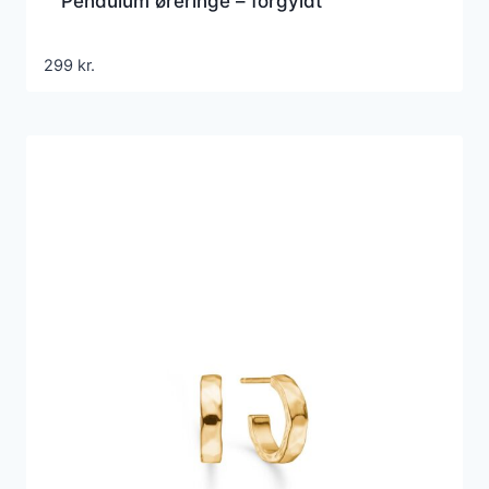
Pendulum øreringe – forgyldt
299
kr.