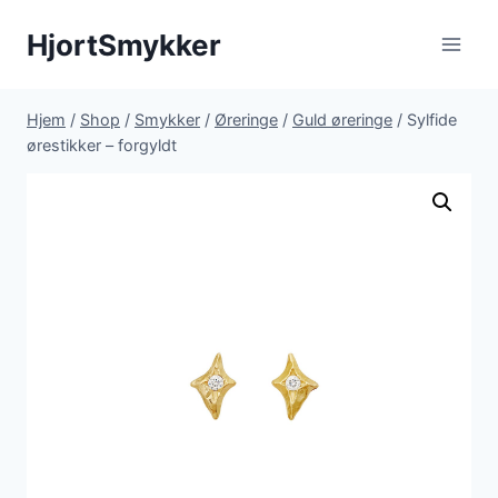
Fortsæt
HjortSmykker
til
indhold
Hjem
/
Shop
/
Smykker
/
Øreringe
/
Guld øreringe
/
Sylfide
ørestikker – forgyldt