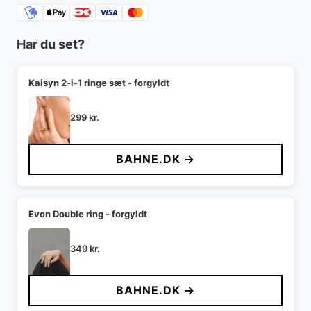
Har du set?
Kaisyn 2-i-1 ringe sæt - forgyldt
299
kr.
BAHNE.DK →
Evon Double ring - forgyldt
349
kr.
BAHNE.DK →