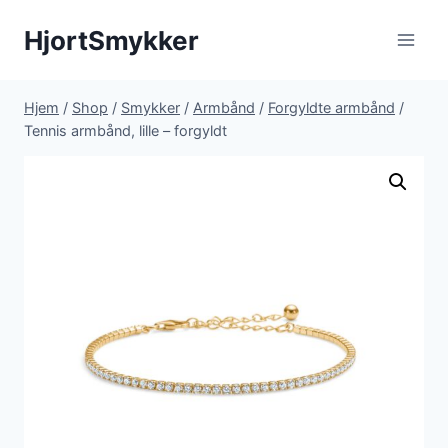
Fortsæt
HjortSmykker
til
indhold
Hjem
/
Shop
/
Smykker
/
Armbånd
/
Forgyldte armbånd
/
Tennis armbånd, lille – forgyldt