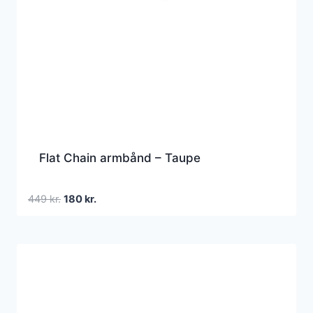
Flat Chain armbånd – Taupe
Den
Den
449
kr.
180
kr.
oprindelige
aktuelle
pris
pris
var:
er:
449 kr..
180 kr..