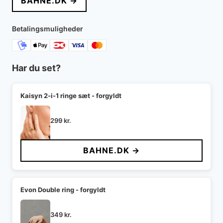
BAHNE.DK →
Betalingsmuligheder
Har du set?
Kaisyn 2-i-1 ringe sæt - forgyldt
299
kr.
BAHNE.DK →
Evon Double ring - forgyldt
349
kr.