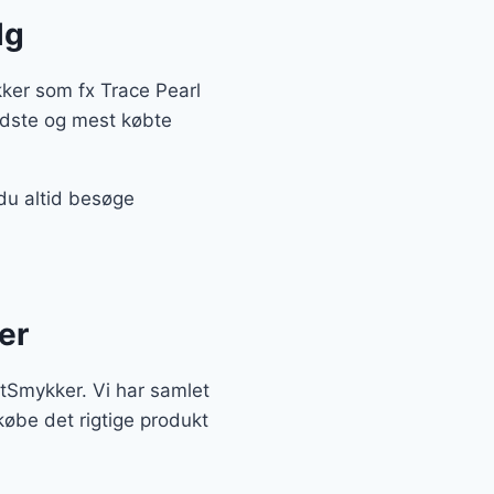
lg
ker som fx Trace Pearl
edste og mest købte
du altid besøge
er
rtSmykker. Vi har samlet
købe det rigtige produkt