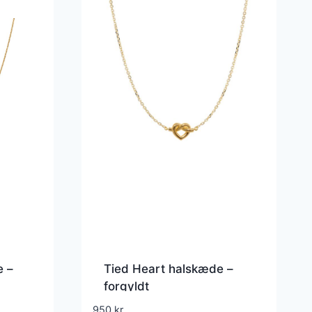
e –
Tied Heart halskæde –
forgyldt
950
kr.