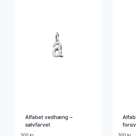
Alfabet vedhæng –
Alfa
sølvfarvet
forgy
300
kr.
300
kr.