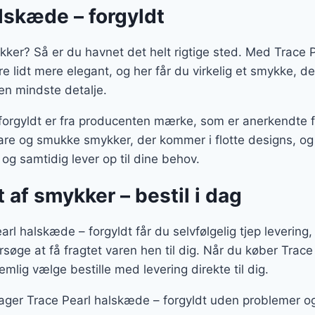
lskæde – forgyldt
kker? Så er du havnet det helt rigtige sted. Med Trace
bare lidt mere elegant, og her får du virkelig et smykke, 
en mindste detalje.
forgyldt er fra producenten mærke, som er anerkendte fo
bare og smukke smykker, der kommer i flotte designs, o
 og samtidig lever op til dine behov.
t af smykker – bestil i dag
arl halskæde – forgyldt får du selvfølgelig tjep levering, 
rsøge at få fragtet varen hen til dig. Når du køber Trac
emlig vælge bestille med levering direkte til dig.
ager Trace Pearl halskæde – forgyldt uden problemer og