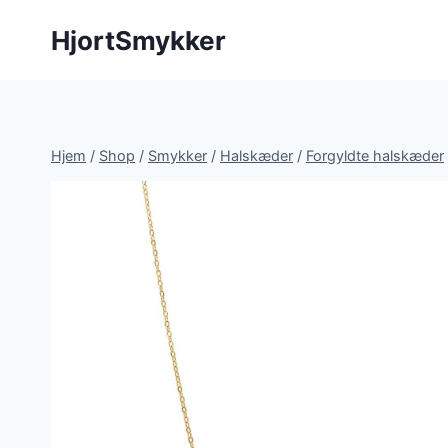
Fortsæt
HjortSmykker
til
indhold
Hjem
/
Shop
/
Smykker
/
Halskæder
/
Forgyldte halskæder