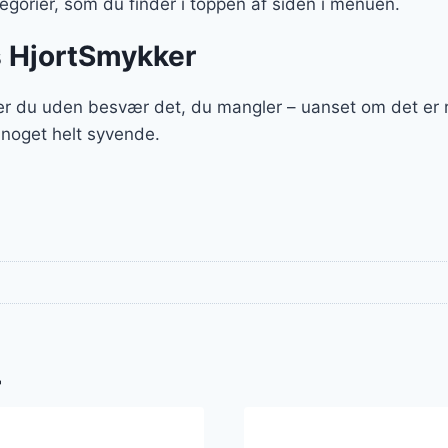
gorier, som du finder i toppen af siden i menuen.
s HjortSmykker
r du uden besvær det, du mangler – uanset om det er r
 noget helt syvende.
r