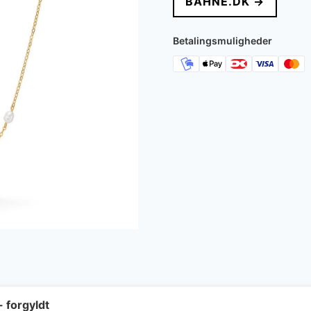
BAHNE.DK →
Betalingsmuligheder
- forgyldt