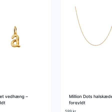
bet vedhæng –
Million Dots halskæd
ldt
forgyldt
599
kr.