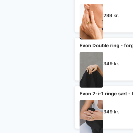
299
kr.
Evon Double ring - for
349
kr.
Evon 2-i-1 ringe sæt - 
349
kr.