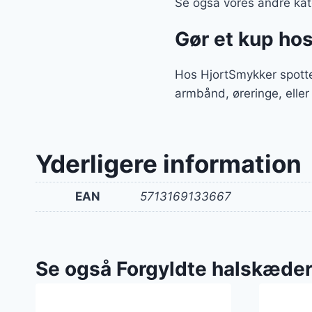
Se også vores andre kate
Gør et kup ho
Hos HjortSmykker spotte
armbånd, øreringe, eller
Yderligere information
EAN
5713169133667
Se også Forgyldte halskæde