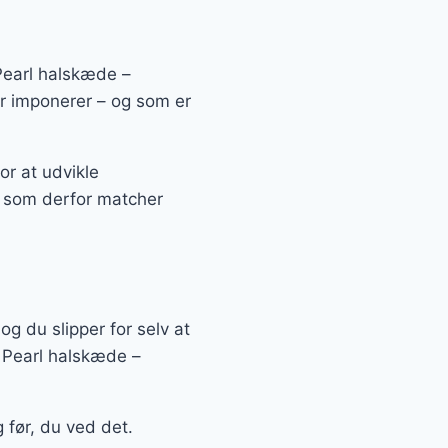
 Pearl halskæde –
der imponerer – og som er
r at udvikle
g som derfor matcher
og du slipper for selv at
e Pearl halskæde –
 før, du ved det.