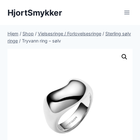
Fortsæt
HjortSmykker
til
indhold
Hjem
/
Shop
/
Vielsesringe / Forlovelsesringe
/
Sterling sølv
ringe
/
Tryvann ring – sølv