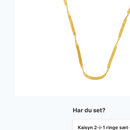
Har du set?
Kaisyn 2-i-1 ringe sæt 