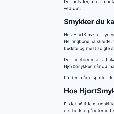
Det betyder, at du modt
ved det.
Smykker du ka
Hos HjortSmykker synes 
Herringbone halskæde, v
bedste og mest solgte sm
Det indebærer, at vi fin
HjortSmykker, når du ma
På den måde spotter du 
Hos HjortSmyk
Er det på tide at udskif
det bedste på internette