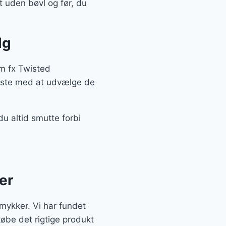
 uden bøvl og før, du
lg
m fx Twisted
edste med at udvælge de
u altid smutte forbi
er
Smykker. Vi har fundet
købe det rigtige produkt