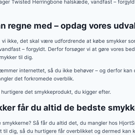
ager Twisted Herringbone halskæde, vandfast – forgyldt
n regne med – opdag vores udva
vi ikke, det skal være udfordrende at købe smykker so
andfast – forgyldt. Derfor forsøger vi at gøre vores b
ykker til dig.
kæmmer internettet, så du ikke behøver – og derfor kan d
ngler det forkromede overblik.
hurtigere det smykkeprodukt, du kigger efter.
ker får du altid de bedste smykk
te smykkerne? Så får du altid det, du mangler hos Hjort
t til dig, så du hurtigere får overblikket og dermed kan 