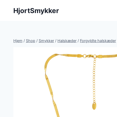
Fortsæt
HjortSmykker
til
indhold
Hjem
/
Shop
/
Smykker
/
Halskæder
/
Forgyldte halskæder