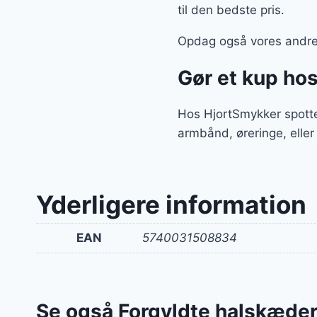
til den bedste pris.
Opdag også vores andre 
Gør et kup ho
Hos HjortSmykker spotte
armbånd, øreringe, eller
Yderligere information
EAN
5740031508834
Se også Forgyldte halskæde