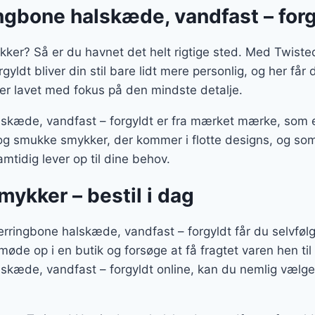
ngbone halskæde, vandfast – forg
ykker? Så er du havnet det helt rigtige sted. Med Twist
yldt bliver din stil bare lidt mere personlig, og her får 
er lavet med fokus på den mindste detalje.
skæde, vandfast – forgyldt er fra mærket mærke, som e
e og smukke smykker, der kommer i flotte designs, og so
mtidig lever op til dine behov.
smykker – bestil i dag
ringbone halskæde, vandfast – forgyldt får du selvfølgel
 møde op i en butik og forsøge at få fragtet varen hen til 
skæde, vandfast – forgyldt online, kan du nemlig vælge 