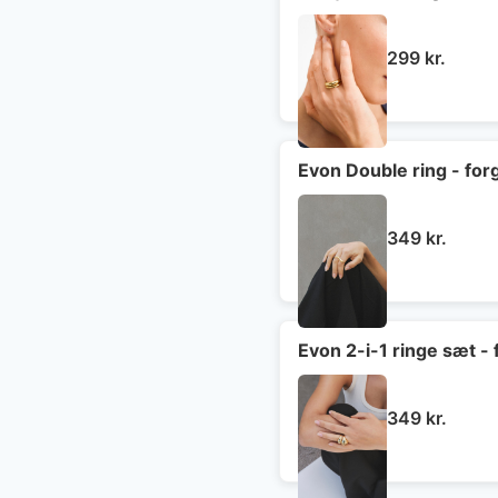
299
kr.
Evon Double ring - for
349
kr.
Evon 2-i-1 ringe sæt - 
349
kr.