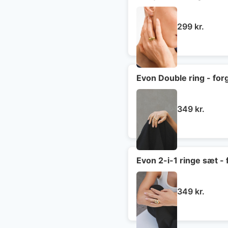
299
kr.
Evon Double ring - for
349
kr.
Evon 2-i-1 ringe sæt - 
349
kr.