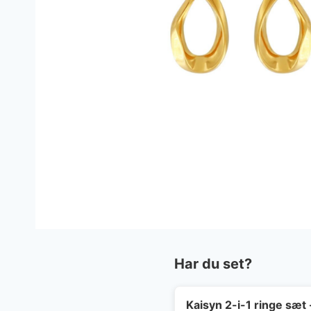
Har du set?
Kaisyn 2-i-1 ringe sæt 