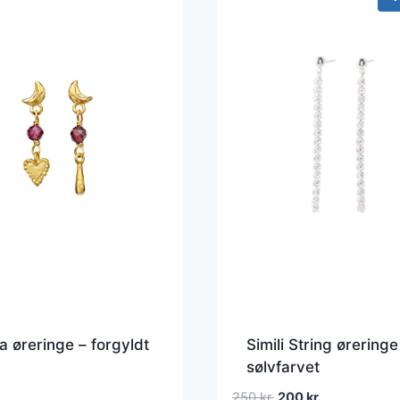
 øreringe – forgyldt
Simili String øreringe
sølvfarvet
Den
Den
250
kr.
200
kr.