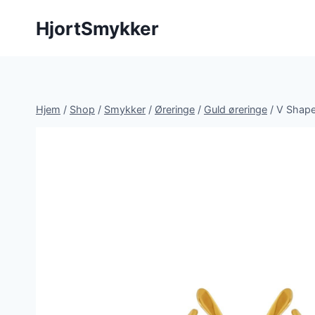
Fortsæt
HjortSmykker
til
indhold
Hjem
/
Shop
/
Smykker
/
Øreringe
/
Guld øreringe
/
V Shape