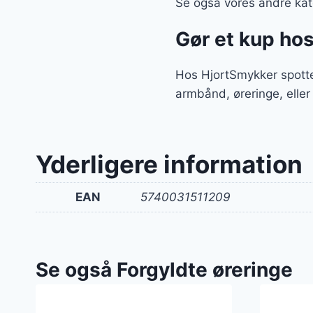
Se også vores andre kate
Gør et kup ho
Hos HjortSmykker spotte
armbånd, øreringe, eller
Yderligere information
EAN
5740031511209
Se også Forgyldte øreringe