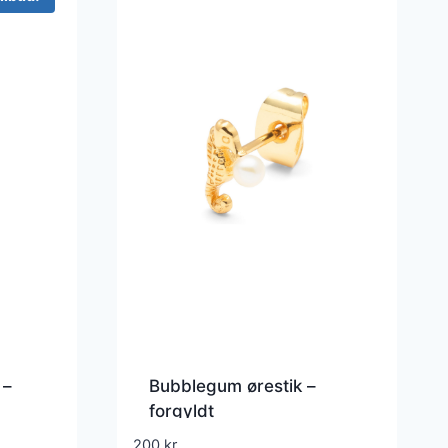
 –
Bubblegum ørestik –
forgyldt
200
kr.