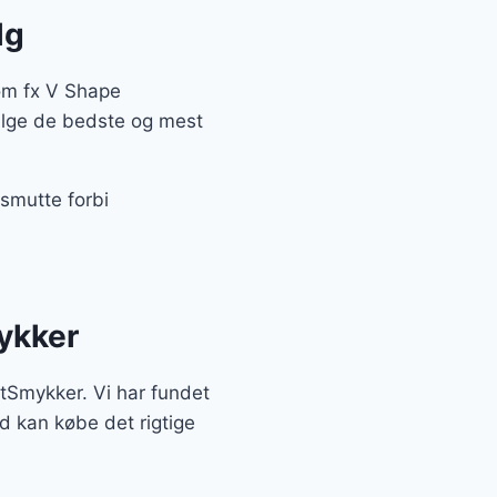
lg
om fx V Shape
ælge de bedste og mest
 smutte forbi
ykker
rtSmykker. Vi har fundet
d kan købe det rigtige