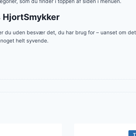
gorier, som du finder i toppen af siden i menuen.
s HjortSmykker
r du uden besvær det, du har brug for – uanset om det 
 noget helt syvende.
T