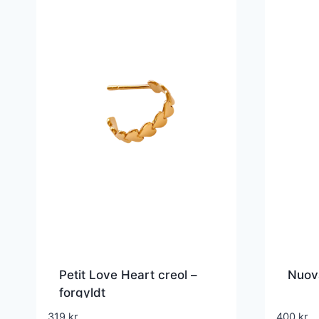
Petit Love Heart creol –
Nuova
forgyldt
319
kr.
400
kr.