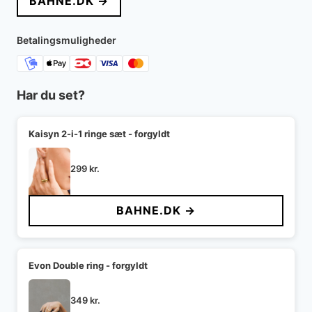
BAHNE.DK →
Betalingsmuligheder
Har du set?
Kaisyn 2-i-1 ringe sæt - forgyldt
299
kr.
BAHNE.DK →
Evon Double ring - forgyldt
349
kr.