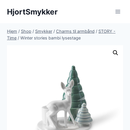
Fortsæt
HjortSmykker
til
indhold
Hjem
/
Shop
/
Smykker
/
Charms til armbånd
/
STORY -
Time
/
Winter stories bambi lysestage