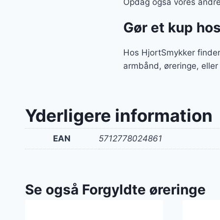
Opdag også vores andre 
Gør et kup ho
Hos HjortSmykker finder
armbånd, øreringe, eller
Yderligere information
EAN
5712778024861
Se også Forgyldte øreringe