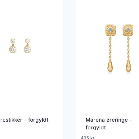
ørestikker – forgyldt
Marena øreringe –
forgyldt
495
kr.