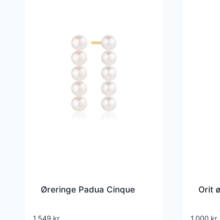
Øreringe Padua Cinque
Orit 
1.549
kr.
1.000
kr.