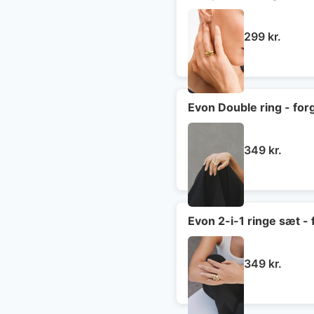
299
kr.
Evon Double ring - for
349
kr.
Evon 2-i-1 ringe sæt - 
349
kr.