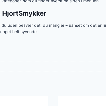
kategorier, som du finder øverst på siden i menuen.
s HjortSmykker
 du uden besvær det, du mangler – uanset om det er ri
 noget helt syvende.