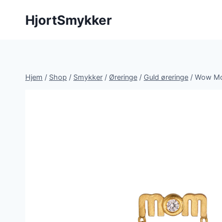
Fortsæt
HjortSmykker
til
indhold
Hjem
/
Shop
/
Smykker
/
Øreringe
/
Guld øreringe
/
Wow Mom