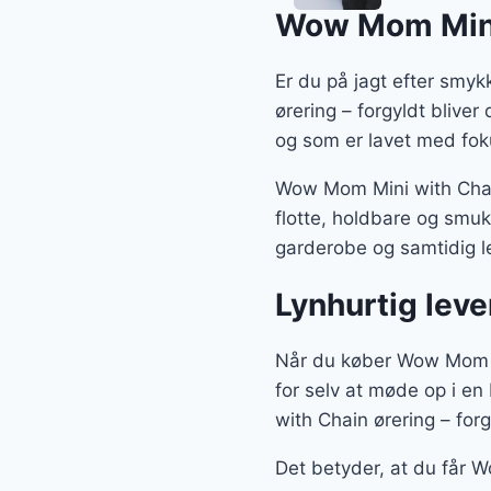
Wow Mom Mini 
Er du på jagt efter smy
ørering – forgyldt bliver
og som er lavet med foku
Wow Mom Mini with Chain
flotte, holdbare og smuk
garderobe og samtidig le
Lynhurtig leve
Når du køber Wow Mom Min
for selv at møde op i en
with Chain ørering – forg
Det betyder, at du får W