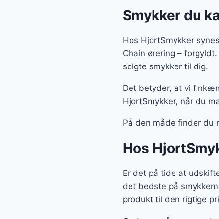
Smykker du kan
Hos HjortSmykker synes 
Chain ørering – forgyld
solgte smykker til dig.
Det betyder, at vi finkæ
HjortSmykker, når du ma
På den måde finder du 
Hos HjortSmyk
Er det på tide at udskif
det bedste på smykkemar
produkt til den rigtige pri