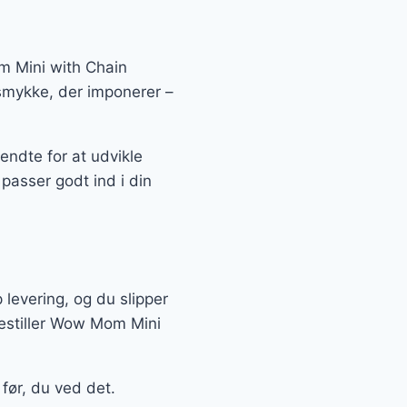
m Mini with Chain
t smykke, der imponerer –
ndte for at udvikle
passer godt ind i din
 levering, og du slipper
 bestiller Wow Mom Mini
før, du ved det.