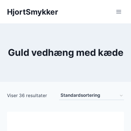
Fortsæt
HjortSmykker
til
indhold
Guld vedhæng med kæde
Viser 36 resultater