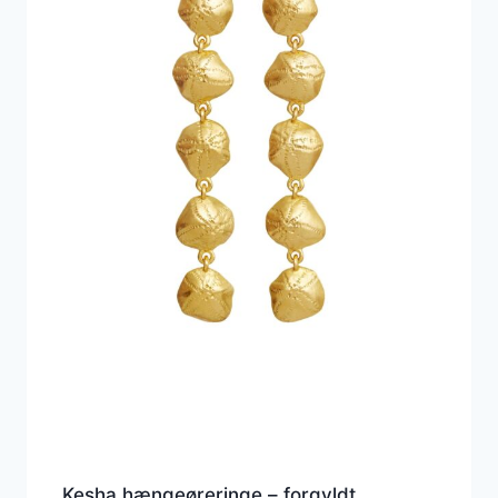
Kesha hængeøreringe – forgyldt