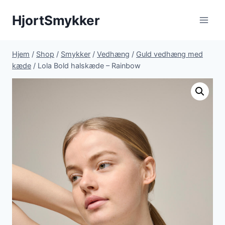
Fortsæt
HjortSmykker
til
indhold
Hjem
/
Shop
/
Smykker
/
Vedhæng
/
Guld vedhæng med
kæde
/
Lola Bold halskæde – Rainbow