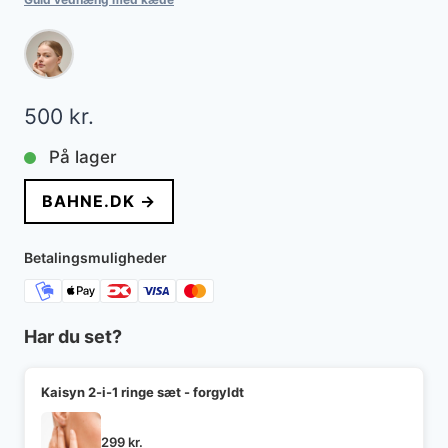
500
kr.
På lager
BAHNE.DK →
Betalingsmuligheder
Har du set?
Kaisyn 2-i-1 ringe sæt - forgyldt
299
kr.