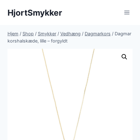
Fortsæt
HjortSmykker
til
indhold
Hjem
/
Shop
/
Smykker
/
Vedhæng
/
Dagmarkors
/
Dagmar
korshalskæde, lille – forgyldt