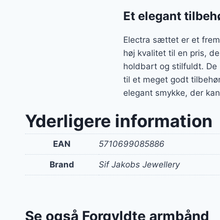
Et elegant tilbeh
Electra sættet er et fr
høj kvalitet til en pris, 
holdbart og stilfuldt. De
til et meget godt tilbehø
elegant smykke, der kan f
Yderligere information
EAN
5710699085886
Brand
Sif Jakobs Jewellery
Se også Forgyldte armbånd