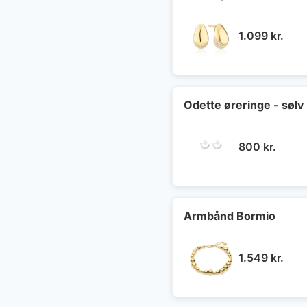
1.099
kr.
Odette øreringe - sølv
800
kr.
Armbånd Bormio
1.549
kr.