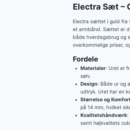
Electra Sæt – 
Electra sættet i guld fr
et armbånd. Sættet er des
både hverdagsbrug og sær
overkommelige priser, o
Fordele
Materialer
: Uret er f
sølv.
Design
: Både ur og a
udtryk. Uret har en k
Størrelse og Komfor
på 14 mm, hvilket si
Kvalitetshåndværk
:
samt højkvalitets cubi