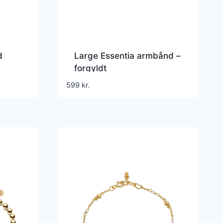
d
Large Essentia armbånd –
forgyldt
599
kr.