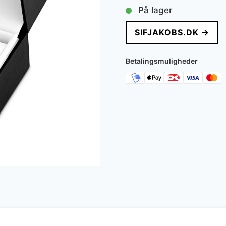
oprindelig
ak
På lager
pris
pr
SIFJAKOBS.DK →
var:
er
1.949 kr..
1.
Betalingsmuligheder