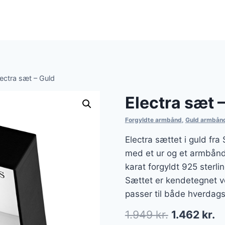
lectra sæt – Guld
Electra sæt 
Forgyldte armbånd
,
Guld armbån
Electra sættet i guld fr
med et ur og et armbånd. 
karat forgyldt 925 sterli
Sættet er kendetegnet v
passer til både hverdags
Den
D
1.949
kr.
1.462
kr.