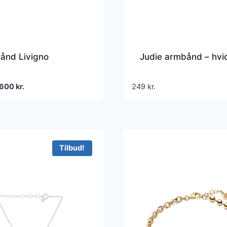
ånd Livigno
Judie armbånd – hvi
Den
Den
600
kr.
249
kr.
oprindelige
aktuelle
pris
pris
var:
er:
1.199 kr..
600 kr..
Tilbud!