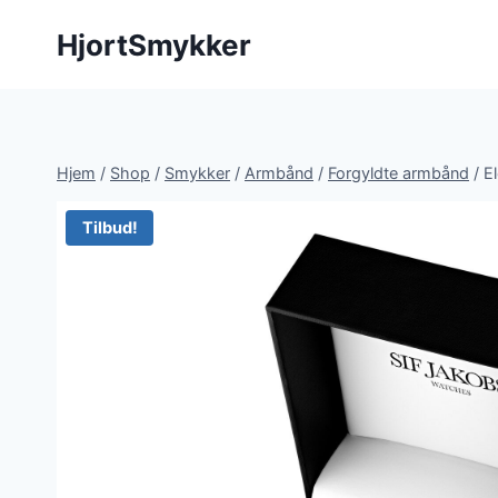
Fortsæt
HjortSmykker
til
indhold
Hjem
/
Shop
/
Smykker
/
Armbånd
/
Forgyldte armbånd
/
E
Tilbud!