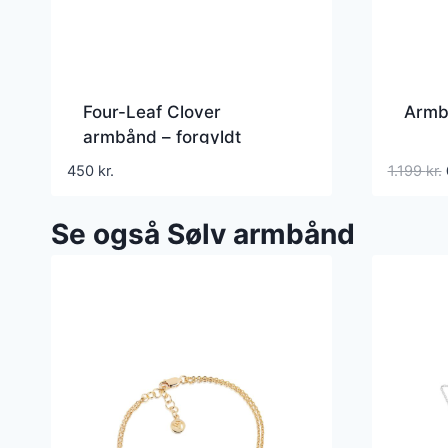
Four-Leaf Clover
Armb
armbånd – forgyldt
450
kr.
1.199
kr.
Se også Sølv armbånd