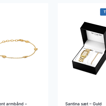
T
ent armbånd –
Santina sæt – Guld