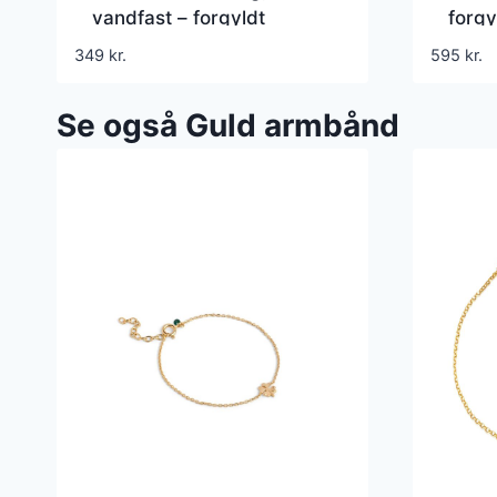
vandfast – forgyldt
forgy
349
kr.
595
kr.
Se også Guld armbånd