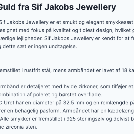
Guld fra Sif Jakobs Jewellery
a Sif Jakobs Jewellery er et smukt og elegant smykkesæt
ignet med fokus på kvalitet og tidløst design, hvilket gør 
lige lejligheder. Sif Jakobs Jewellery er kendt for at fr
g dette sæt er ingen undtagelse.
remstillet i rustfrit stål, mens armbåndet er lavet af 18 k
rmbånd er detaljeret med hvide zirkoner, som tilføjer et 
ombination af poleret og børstet overflade.
t
: Uret har en diameter på 32,5 mm og en remlængde 
krer en behagelig pasform. Armbåndet har en kædelængd
 Alle smykker er fremstillet i 925 sterlingsølv og delvist
c zirconia sten.