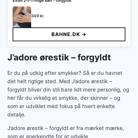
Evon 2-i-1 ringe sæt - forgyldt
349
kr.
BAHNE.DK →
J’adore ørestik – forgyldt
Er du på udkig efter smykker? Så er du havnet
det helt rigtige sted. Med J’adore ørestik –
forgyldt bliver din stil bare lidt mere personlig, og
her får du virkelig et smykke, der skinner – og
som er udviklet med fokus på hvert enkelte
detalje.
J’adore ørestik – forgyldt er fra mærket mærke,
som er anerkendte for at udvikle