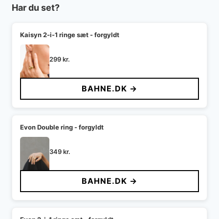
Har du set?
Kaisyn 2-i-1 ringe sæt - forgyldt
299
kr.
BAHNE.DK →
Evon Double ring - forgyldt
349
kr.
BAHNE.DK →