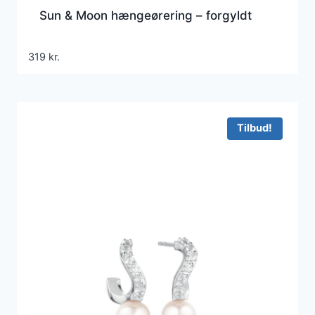
Sun & Moon hængeørering – forgyldt
319
kr.
Tilbud!