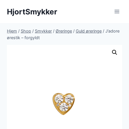
Fortsæt
HjortSmykker
til
indhold
Hjem
/
Shop
/
Smykker
/
Øreringe
/
Guld øreringe
/
J’adore
ørestik – forgyldt