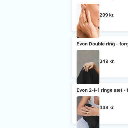
299
kr.
Evon Double ring - for
349
kr.
Evon 2-i-1 ringe sæt - 
349
kr.