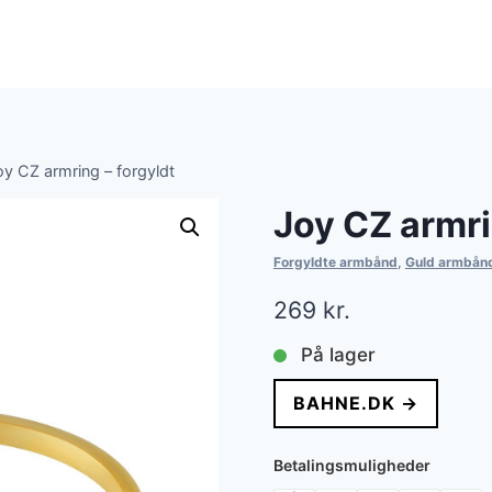
oy CZ armring – forgyldt
Joy CZ armri
Forgyldte armbånd
,
Guld armbån
269
kr.
På lager
BAHNE.DK →
Betalingsmuligheder