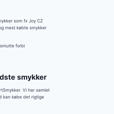
smykker som fx Joy CZ
e og mest købte smykker
 smutte forbi
edste smykker
ortSmykker. Vi har samlet
d kan købe det rigtige