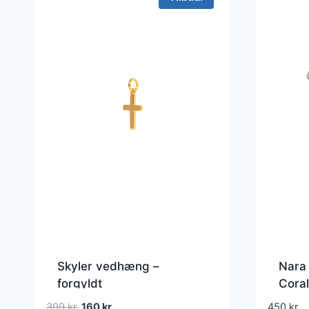
Skyler vedhæng –
Nara
forgyldt
Coral
Den
Den
399
kr.
160
kr.
450
kr.