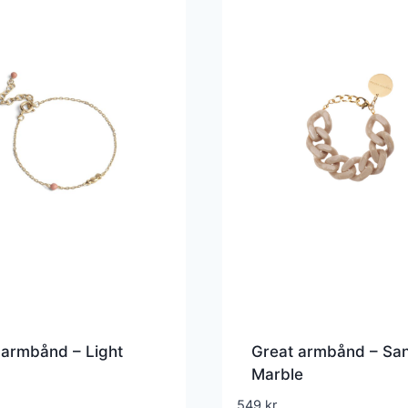
 armbånd – Light
Great armbånd – Sa
Marble
549
kr.