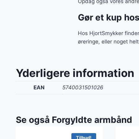
Opdag også vores andre 
Gør et kup ho
Hos HjortSmykker finder 
øreringe, eller noget hel
Yderligere information
EAN
5740031501026
Se også Forgyldte armbånd
Tilbud!