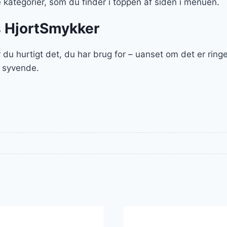
kategorier, som du finder i toppen af siden i menuen.
s HjortSmykker
du hurtigt det, du har brug for – uanset om det er rin
t syvende.