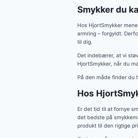
Smykker du ka
Hos HjortSmykker mener 
armring – forgyldt. Der
til dig.
Det indebærer, at vi støv
HjortSmykker, når du ma
På den måde finder du h
Hos HjortSmyk
Er det tid til at fornye 
det bedste på smykkemark
produkt til den rigtige pri