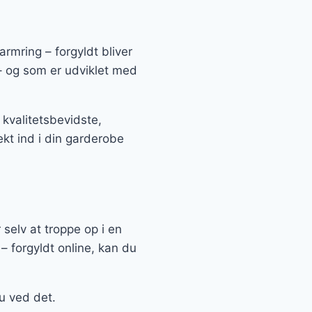
rmring – forgyldt bliver
r – og som er udviklet med
kvalitetsbevidste,
kt ind i din garderobe
 selv at troppe op i en
– forgyldt online, kan du
u ved det.