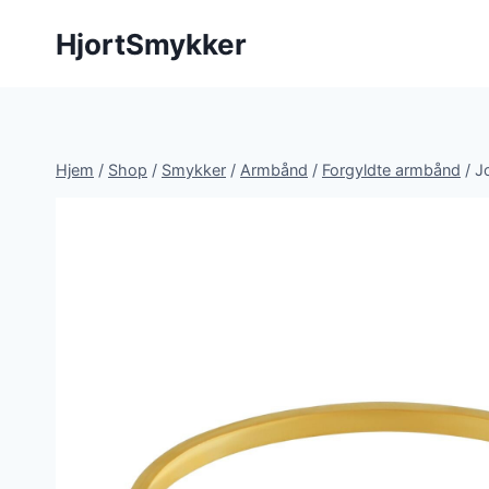
Fortsæt
HjortSmykker
til
indhold
Hjem
/
Shop
/
Smykker
/
Armbånd
/
Forgyldte armbånd
/
J