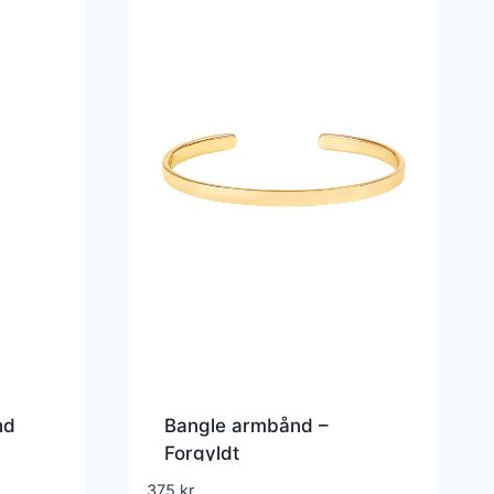
nd
Bangle armbånd –
Forgyldt
375
kr.