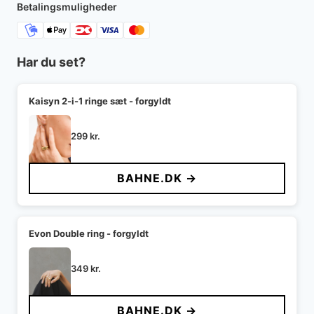
Betalingsmuligheder
Har du set?
Kaisyn 2-i-1 ringe sæt - forgyldt
299
kr.
BAHNE.DK →
Evon Double ring - forgyldt
349
kr.
BAHNE.DK →