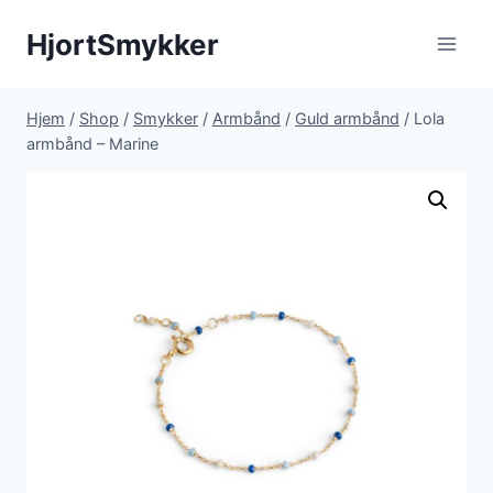
Fortsæt
HjortSmykker
til
indhold
Hjem
/
Shop
/
Smykker
/
Armbånd
/
Guld armbånd
/
Lola
armbånd – Marine