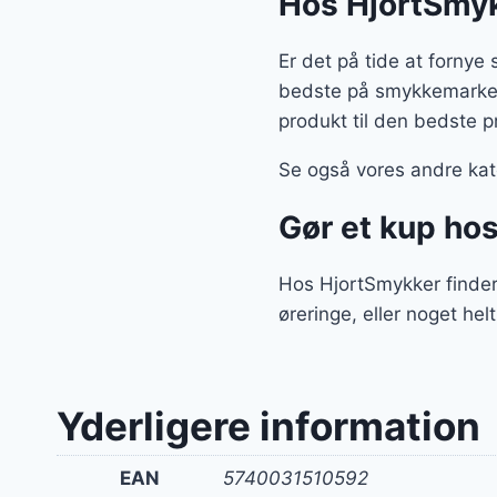
Hos HjortSmyk
Er det på tide at fornye
bedste på smykkemarkede
produkt til den bedste pr
Se også vores andre kate
Gør et kup ho
Hos HjortSmykker finder 
øreringe, eller noget hel
Yderligere information
EAN
5740031510592