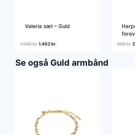
Valeria sæt – Guld
Harp
forgy
Den
Den
D
1.949
kr.
1.462
kr.
499
kr.
oprindelige
aktuelle
o
pris
pris
p
Se også Guld armbånd
var:
er:
v
1.949 kr..
1.462 kr..
4