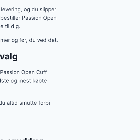
levering, og du slipper
u bestiller Passion Open
 til dig.
mer og før, du ved det.
dvalg
x Passion Open Cuff
edste og mest købte
u altid smutte forbi