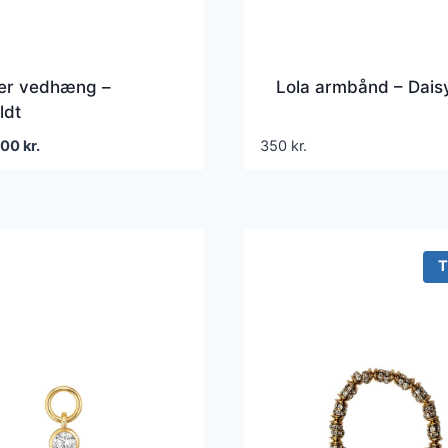
er vedhæng –
Lola armbånd – Dais
ldt
en
Den
200
kr.
350
kr.
prindelige
aktuelle
ris
pris
ar:
er:
99 kr..
200 kr..
T