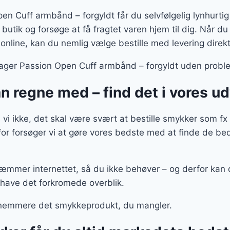
n Cuff armbånd – forgyldt får du selvfølgelig lynhurtig 
n butik og forsøge at få fragtet varen hjem til dig. Når d
online, kan du nemlig vælge bestille med levering direkte
ager Passion Open Cuff armbånd – forgyldt uden proble
 regne med – find det i vores u
vi ikke, det skal være svært at bestille smykker som f
for forsøger vi at gøre vores bedste med at finde de b
kæmmer internettet, så du ikke behøver – og derfor kan d
 have det forkromede overblik.
nemmere det smykkeprodukt, du mangler.