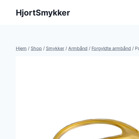
Fortsæt
HjortSmykker
til
indhold
Hjem
/
Shop
/
Smykker
/
Armbånd
/
Forgyldte armbånd
/
P