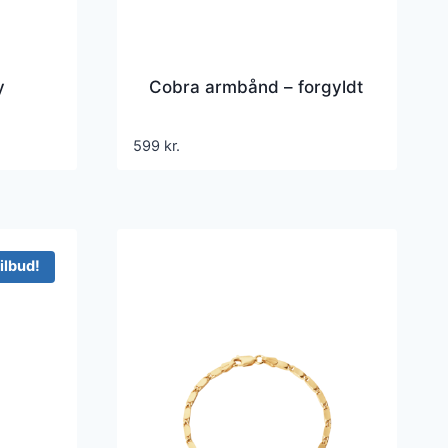
y
Cobra armbånd – forgyldt
599
kr.
ilbud!