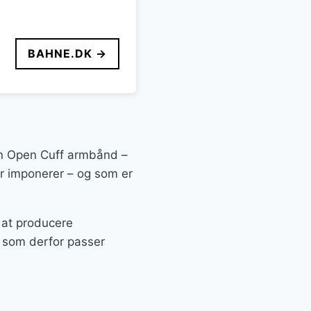
BAHNE.DK →
ion Open Cuff armbånd –
der imponerer – og som er
 at producere
g som derfor passer