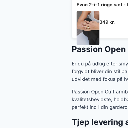
Evon 2-i-1 ringe sæt - 
349
kr.
Passion Open 
Er du på udkig efter sm
forgyldt bliver din stil 
udviklet med fokus på hv
Passion Open Cuff armbå
kvalitetsbevidste, hold
perfekt ind i din gardero
Tjep levering 