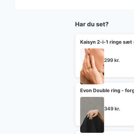
Har du set?
Kaisyn 2-i-1 ringe sæt 
299
kr.
Evon Double ring - for
349
kr.