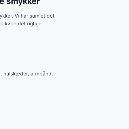
te smykker
ykker. Vi har samlet det
n købe det rigtige
ge, halskæder, armbånd,