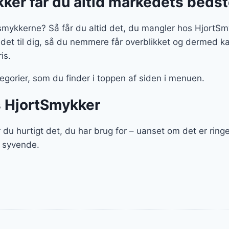
ker får du altid markedets beds
 smykkerne? Så får du altid det, du mangler hos HjortSm
t til dig, så du nemmere får overblikket og dermed ka
is.
gorier, som du finder i toppen af siden i menuen.
s HjortSmykker
du hurtigt det, du har brug for – uanset om det er rin
t syvende.