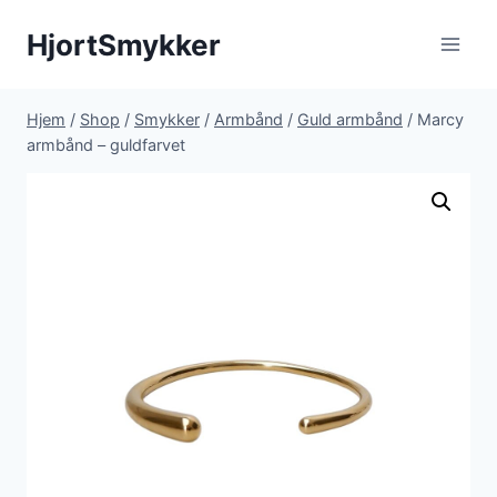
Fortsæt
HjortSmykker
til
indhold
Hjem
/
Shop
/
Smykker
/
Armbånd
/
Guld armbånd
/
Marcy
armbånd – guldfarvet